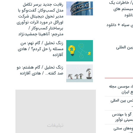
ی/ خاطرات یک
رقابت جدید برسر تکامل
سیستم های
مدل کسب‌و‌کار; گفت‌وگو با
نگ مدیران
نلود
مدیر تحول دیجیتال شرکت
در فرایند
اوراکل در مورد اثرات نوآوری
نلود فایل
 سیاه + دانلود
برساختار کسب‌وکار /
مترجم: آناهیتا جمشیدنژاد
سازمانهای
دانلود فایل
زنگ تحلیل / گام نهم: من
ین المللی
مسئله را حل کردم؟ / هادی
آقازاده
ریه قراردادها
جایزه نوبل
انی+دانلود
زنگ تحلیل / گام هشتم: دو
صد گفته… / هادی آقازاده
ریه قراردادها
جایزه نوبل
یا، موسس مجله
ی+دانلود فایل
 ایران
س بین المللی
ریه قراردادها
جایزه نوبل
یان+دانلود
گو با مهندس
سینی نوآور
نویس در
وه‌های سنتی
ساخت کارخانه