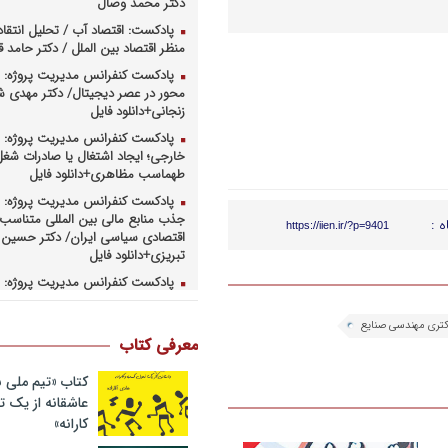
دکتر محمد وصال
پادکست: اقتصاد آب / تحلیل انتقا
منظر اقتصاد بین الملل / دکتر حامد
پادکست کنفرانس مدیریت پروژه: م
محور در عصر دیجیتال/ دکتر مهدی 
زنجانی+دانلود فایل
پادکست کنفرانس مدیریت پروژه: س
خارجی؛ ایجاد اشتغال یا صادرات شغل
طهماسب مظاهری+دانلود فایل
پادکست کنفرانس مدیریت پروژه: ر
جذب منابع مالی بین المللی متناسب ب
ه :
https://iien.ir/?p=9401
اقتصادی سیاسی ایران/ دکتر حسین 
تبریزی+دانلود فایل
پادکست کنفرانس مدیریت پروژه: چ
همکاریهای منطق های و بین المللی 
کارهای پروژه محور/ دکتر یحیی آل اس
تری مهندسی صنایع
فایل
معرفی کتاب
پادکست کنفرانس مدیریت پروژه: ر
وزارت نفت در ارتقای مدیریت طرحها
کتاب «تیم ملی ب
صنعت نفت/ مهندس حبیب الله بیطرف
عاشقانه از یک
کارانه»
پادکست کنفرانس مدیریت پروژه: ح
کسب و کارهای پروژه محور/ دکتر مح