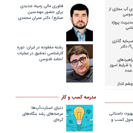
فناوری مالی زمینه جدیدی
دی آب مجازی از
برای حضور مهندسین
 قدوسی
صنایع/ دکتر عمران محمدی
دیریت پروژه
شامی
رمایه گذاری
؟/ دکتر
رشته مفقوده در ایران: دوره
کارشناسی تحقیق در عملیات
/حامد قدوسی
اهبردهای
ا شرایط امروز
عبده
شم انداز
در کسب و
حاق+دانلود
مدرسه کسب و کار
دنیای استارت‌آپ‌ها:
اهبردهای
ی بالادستی
هبود؛ داستانی
عرصه‌های رشد بنگاه‌های
+دانلود فایل
کره‌ای‌
 تحول کسب و
کمرانی در
مد