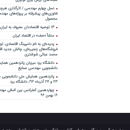
نسل چهارم مهندسی / اثرگذاری هرچه
فناوری‌های پیشرفته بر پروژه‌های مهن
محصول
۱۳ توصیه اقتصاددان معروف به ایران
منشأ «صف» در اقتصاد ایران
پدیده‌ای به نام دامپینگ اقتصادی; تو
فروشگاه‌های زنجیره‌ای، چالش جدید اقت
محمد عبائی شوشتری
دانشگاه یزد میزبان پانزدهمین هما
دانشجویی مهندسی صنایع
پانزدهمین همایش ملی دانشجویی م
۲۳ و ۲۴ آذرماه ۹۶/ دانشگاه یزد
۱۹ بهمن ۹۶