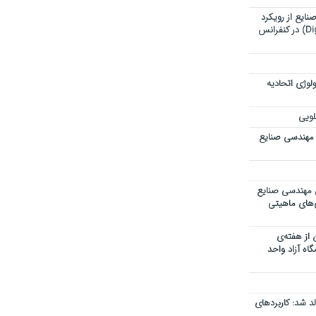
ایع از رویکرد
تحول دیجیتال (Digital Transformation) در کنفرانس
لوژی اتحادیه
لویی
 مهندسی صنایع
ی مهندسی صنایع
ی‌های ماهیتی
 از هفته‌ی
اه آزاد واحد
 شد: کاربردهای