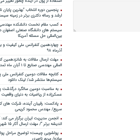
استفاده از پول در آینده چطور تغییر می‌
روی ماه و مریخ
پنجمین دورۀ انتخاب “بهترین پایان ­نا
پادکست/ سخنان دکتر سعید رمض
ارشد و رساله دکتری برتر در زمینه سیست
مدیریت دارایی های فیزیکی
کسب مقام نخست دانشکده مهندسی 
چطور در سازمان ها آینده پژوهی کن
سیستم های دانشگاه صنعتی اصفهان در
شروع کنیم؟ برنامه چه باید باشد؟! / د
بین‌المللی حل مسئله آمریکا
صوتی دکتر تقوی
فایل صوتی گفت و گوی رامبد جوان
آذرماه ۹۸
مصطفی تقوی در خصوص آینده پژوه
خندوانه
مهلت ارسال مقالات به شانزدهمین ک
المللی مهندسی صنایع تا ۱ آبان ماه تمدید شد.
سخنرانی دکتر دیواندری در خصوص
بانکداری / کنفرانس ملی توسعه مدی
کتابچه مقالات دومین کنفرانس ملی پ
بانکی
سیستم‌ها منتشر شد/ لینک دانلود
سخنرانی دکتر علیرضا فیض بخش با
به مناسبت دومین سالگرد درگذشت پد
پژوهی نظام بانکداری / ۹ بهمن ماه ۹۲
عسکرزاده از ریاضیات به دنیای واقعیت پ
پادکست: رقیبان آینده، شرکت های کو
سریع/ مهندس محمود کریمی
انجمن مدیریت ایران برگزار می کند: 
اندیشه برتر “/ مهلت ارسال آثار ۱۵ شهریور ۹۸
پولشویی چیست؛ توضیح مراحل پولش
ساده/ مریم ناصری