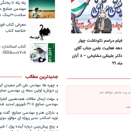
پله پله تا پختگ
صبحیه+دانلود فایل
مهندس صنایع 
پادکست کنفرانس مدیریت: منتوری
سلامت+لینک دا
ارشد برای ارتقای شایستگیهای کلیدی 
استراتژی/ دکتر محمد ابویی اردکان+دا
معرفی کتاب قوی
صوتی
خلاصه کتاب
پادکست کنفرانس مدیریت: چگونه 
فیلم مراسم نکوداشت چهار
خلاق تری بسازیم/ دکتر کیوان وکیلی+
صوتی
کتاب استاندارد ب
دهه فعالیت علمی جناب آقای
ISO50001:2011
پادکست کنفرانس مدیریت: کاربرد نظ
دکتر علینقی مشایخی – ۸ آبان
در تدوین سیستمهای جبران خدمات، 
ماه ۹۹
اقتصاد/ بخش سوم/ مهندس پیمان دی
فایل صوتی
جدیدترین مطالب
پادکست کنفرانس مدیریت: کاربرد نظ
در تدوین سیستمهای جبران خدمات، 
چهره ها: مهندس علی اکبر سعیدی ک
اقتصاد/ بخش دوم / دکتر حامد قدوس
ی «روش» اولین مجله ی مهندسی صنایع
 در وب منتشر خواهد شد.
صوتی
مهلت ارسال مقالات هجدهمین کنفران
پادکست کنفرانس مدیریت: کاربرد نظ
مهندسی صنایع تا ۳۱ شهریور تمدید شد.
در تدوین سیستمهای جبران خدمات، 
 شد.
اقتصاد/ بخش اول / دکتر مسعود طالب
ماراتن هنر و مهندسی صنایع: گفت و 
فایل صوتی
نوید اسکندر: مدیر پروژه ای موفق، موزی
پادکست سخنرانی دکتر بهرخ خوش
پنج پیش‌بینی درباره آینده پول / شی
خصوص مدیریت و اقتصاد در فضا + 