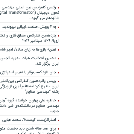
رئیس کنفرانس بین المللی مهندسی صن
شانزدهم می گوید…
به #پویش_صنعت_ایرانی بپیوندید.
یازدهمین کنفرانس منطق فازی و تکنو
اروپا/ ۹-۱۳ سپتامبر ۲۰۱۹
نظریه بازی‌ها به زبان ساده/ امیر شام
دهمین انتخابات هیات مدیره انجمن
ایران برگزار شد.
جان تازه کسب‌وکار با تغییر استراتژی
رییس پانزدهمین کنفرانس بین‌الملل
ایران مطرح کرد انعطاف‌پذیری از ویژگ
رشته “مهندسی صنایع”
خاطره علی پهلوان خواننده گروه آریان
مهندسی صنایع در دانشکده‌ی فنی دانشگ
جنوب
استراتژیست کیست؟‬/ محمد عبایی
برای صد ساله شدن باید نخست متولد
شبکه‌های ارزش برای نوآوری