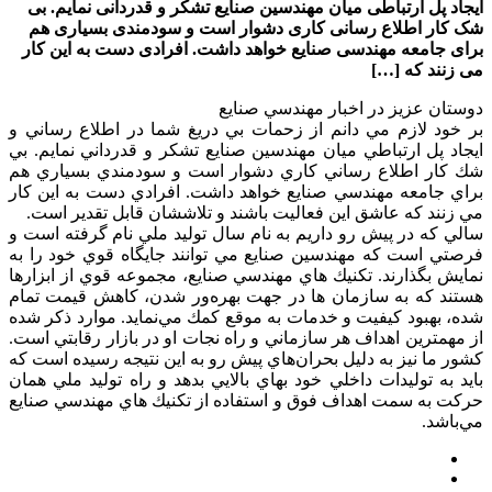
ایجاد پل ارتباطی میان مهندسین صنایع تشکر و قدردانی نمایم. بی
شک کار اطلاع رسانی کاری دشوار است و سودمندی بسیاری هم
برای جامعه مهندسی صنایع خواهد داشت. افرادی دست به این کار
می زنند که […]
دوستان عزيز در اخبار مهندسي صنايع
بر خود لازم مي دانم از زحمات بي دريغ شما در اطلاع رساني و
ايجاد پل ارتباطي ميان مهندسين صنايع تشكر و قدرداني نمايم. بي
شك كار اطلاع رساني كاري دشوار است و سودمندي بسياري هم
براي جامعه مهندسي صنايع خواهد داشت. افرادي دست به اين كار
مي زنند كه عاشق اين فعاليت باشند و تلاششان قابل تقدير است.
سالي كه در پيش رو داريم به نام سال توليد ملي نام گرفته است و
فرصتي است كه مهندسين صنايع مي توانند جايگاه قوي خود را به
نمايش بگذارند. تكنيك هاي مهندسي صنايع، مجموعه قوي از ابزارها
هستند كه به سازمان ها در جهت بهره‌ور شدن، كاهش قيمت تمام
شده، بهبود كيفيت و خدمات به موقع كمك مي‌نمايد. موارد ذكر شده
از مهمترين اهداف هر سازماني و راه نجات او در بازار رقابتي است.
كشور ما نيز به دليل بحران‌هاي پيش رو به اين نتيجه رسيده است كه
بايد به توليدات داخلي خود بهاي بالايي بدهد و راه توليد ملي همان
حركت به سمت اهداف فوق و استفاده از تكنيك هاي مهندسي صنايع
مي‌باشد.