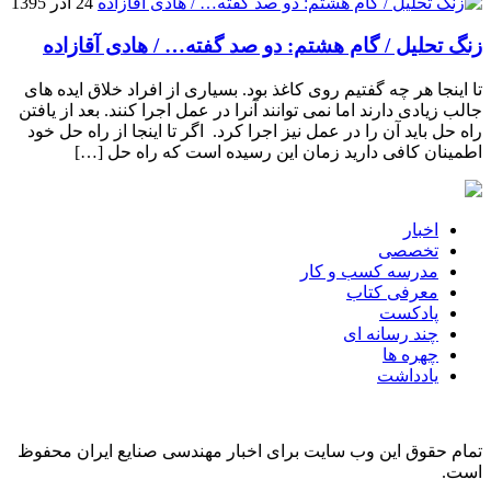
24 آذر 1395
زنگ تحلیل / گام هشتم: دو صد گفته… / هادی آقازاده
تا اینجا هر چه گفتیم روی کاغذ بود. بسیاری از افراد خلاق ایده های
جالب زیادی دارند اما نمی توانند آنرا در عمل اجرا کنند. بعد از یافتن
راه حل باید آن را در عمل نیز اجرا کرد. اگر تا اینجا از راه حل خود
اطمینان کافی دارید زمان این رسیده است که راه حل […]
اخبار
تخصصی
مدرسه کسب و کار
معرفی کتاب
پادکست
چند رسانه ای
چهره ها
یادداشت
تمام حقوق این وب سایت برای اخبار مهندسی صنایع ایران محفوظ
است.