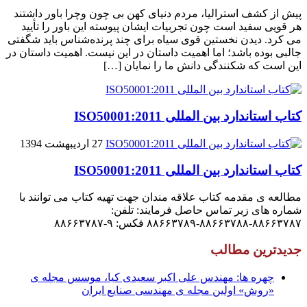
پیش از کشف استرالیا، مردم دنیاى کهن بی چون وچرا باور داشتند
هر قویى سفید است چون تجربیات ایشان پیوسته این باور را تأیید
می کرد. دیدن نخستین قوى سیاه براى چند پرنده‌شناس باید شگفتى
جالبى بوده باشد؛ اما اهمیت داستان در این نیست. اهمیت داستان در
این است که شکنندگى دانش ما را نمایان […]
کتاب استاندارد بین المللی ISO50001:2011
27 اردیبهشت 1394
کتاب استاندارد بین المللی ISO50001:2011
مطالعه ی مقدمه کتاب علاقه مندان جهت تهیه کتاب می توانند با
شماره های زیر تماس حاصل فرمایند: تلفن:
۸۸۶۶۳۷۸۷-۸۸۶۶۳۷۸۸-۸۸۶۶۳۷۸۹ فکس: ۹-۸۸۶۶۳۷۸۷
جدیدترین مطالب
چهره ها: مهندس علی اکبر سعیدی کیا، موسس مجله ی
«روش» اولین مجله ی مهندسی صنایع ایران