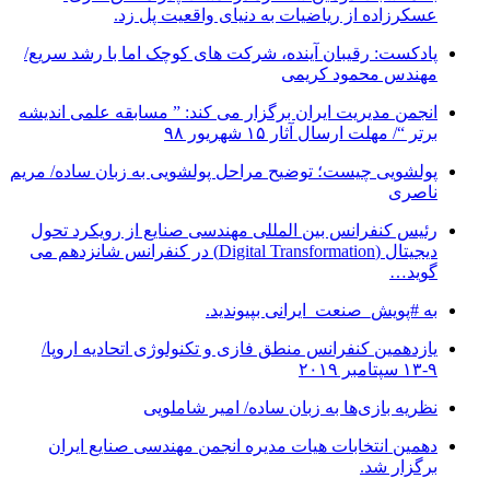
عسکرزاده از ریاضیات به دنیای واقعیت پل زد.
پادکست: رقیبان آینده، شرکت های کوچک اما با رشد سریع/
مهندس محمود کریمی
انجمن مدیریت ایران برگزار می کند: ” مسابقه علمی اندیشه
برتر “/ مهلت ارسال آثار ۱۵ شهریور ۹۸
پولشویی چیست؛ توضیح مراحل پولشویی به زبان ساده/ مریم
ناصری
رئیس کنفرانس بین المللی مهندسی صنایع از رویکرد تحول
دیجیتال (Digital Transformation) در کنفرانس شانزدهم می
گوید…
به #پویش_صنعت_ایرانی بپیوندید.
یازدهمین کنفرانس منطق فازی و تکنولوژی اتحادیه اروپا/
۹-۱۳ سپتامبر ۲۰۱۹
نظریه بازی‌ها به زبان ساده/ امیر شاملویی
دهمین انتخابات هیات مدیره انجمن مهندسی صنایع ایران
برگزار شد.