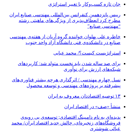
جان تازه کسب‌وکار با تغییر استراتژی
رییس پانزدهمین کنفرانس بین‌المللی مهندسی صنایع ایران
مطرح کرد انعطاف‌پذیری از ویژگی‌های ماهیتی رشته
“مهندسی صنایع”
خاطره علی پهلوان خواننده گروه آریان از هفته‌ی مهندسی
صنایع در دانشکده‌ی فنی دانشگاه آزاد واحد جنوب
استراتژیست کیست؟‬/ محمد عبایی
برای صد ساله شدن باید نخست متولد شد: کاربردهای
شبکه‌های ارزش برای نوآوری
نسل چهارم مهندسی / اثرگذاری هرچه بیشتر فناوری‌های
پیشرفته بر پروژه‌های مهندسی و توسعه محصول
۱۳ توصیه اقتصاددان معروف به ایران
منشأ «صف» در اقتصاد ایران
پدیده‌ای به نام دامپینگ اقتصادی; توسعه‌ی بی رویه‌ی
فروشگاه‌های زنجیره‌ای، چالش جدید اقتصاد ایران/ محمد
عبائی شوشتری