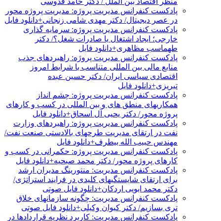
منظر اقتصاد بین الملل / دکتر حامد قدوسی
پادکست کنفرانس مدیریت پروژه: مدیریت پروژه محور
در عصر دیجیتال/ دکتر مهدی شامی زنجانی+دانلود فایل
پادکست کنفرانس مدیریت پروژه: سرمایه گذاری
خارجی؛ ایجاد اشتغال یا صادرات شغل؟/ دکتر
طهماسب مظاهری+دانلود فایل
پادکست کنفرانس مدیریت پروژه: راهبردهای جذب
منابع مالی بین المللی متناسب با شرایط امروز
اقتصادی سیاسی ایران/ دکتر حسین عبده
تبریزی+دانلود فایل
پادکست کنفرانس مدیریت پروژه: چشم انداز
همکاریهای منطق های و بین المللی در کسب و کارهای
پروژه محور/ دکتر یحیی آل اسحاق+دانلود فایل
پادکست کنفرانس مدیریت پروژه: راهبردهای وزارت
نفت در ارتقای مدیریت طرحهای بالادستی صنعت نفت/
مهندس حبیب الله بیطرف+دانلود فایل
پادکست کنفرانس مدیریت پروژه: حکمرانی در کسب و
کارهای پروژه محور/ دکتر محمد صبحیه+دانلود فایل
پادکست کنفرانس مدیریت: منتورینگ مدیران ارشد
برای ارتقای شایستگیهای کلیدی در فرایند استراتژی/
دکتر محمد ابویی اردکان+دانلود فایل صوتی
پادکست کنفرانس مدیریت: چگونه سازمانهای خلاق
تری بسازیم/ دکتر کیوان وکیلی+دانلود فایل صوتی
پادکست کنفرانس مدیریت: کاربرد نظریه قراردادها در