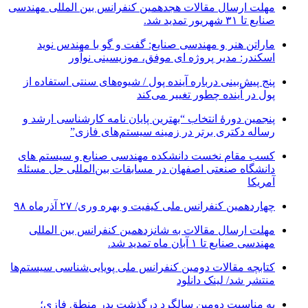
مهلت ارسال مقالات هجدهمین کنفرانس بین المللی مهندسی
صنایع تا ۳۱ شهریور تمدید شد.
ماراتن هنر و مهندسی صنایع: گفت و گو با مهندس نوید
اسکندر: مدیر پروژه ای موفق، موزیسینی نوآور
پنج پیش‌بینی درباره آینده پول / شیوه‌های سنتی استفاده از
پول در آینده چطور تغییر می‌کند
پنجمین دورۀ انتخاب “بهترین پایان ­نامه کارشناسی­ ارشد و
رساله دکتری برتر در زمینه سیستم‌های فازی”
کسب مقام نخست دانشکده مهندسی صنایع و سیستم های
دانشگاه صنعتی اصفهان در مسابقات بین‌المللی حل مسئله
آمریکا
چهاردهمین کنفرانس ملی کیفیت و بهره وری/ ۲۷ آذرماه ۹۸
مهلت ارسال مقالات به شانزدهمین کنفرانس بین المللی
مهندسی صنایع تا ۱ آبان ماه تمدید شد.
کتابچه مقالات دومین کنفرانس ملی پویایی‌شناسی سیستم‌ها
منتشر شد/ لینک دانلود
به مناسبت دومین سالگرد درگذشت پدر منطق فازی؛