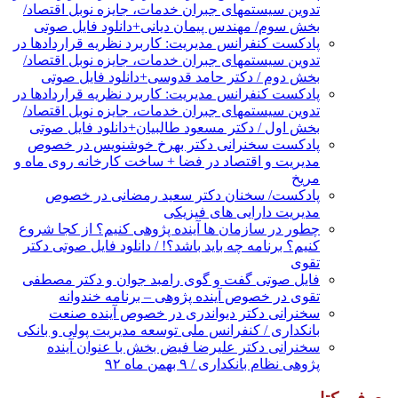
تدوین سیستمهای جبران خدمات، جایزه نوبل اقتصاد/
بخش سوم/ مهندس پیمان دیانی+دانلود فایل صوتی
پادکست کنفرانس مدیریت: کاربرد نظریه قراردادها در
تدوین سیستمهای جبران خدمات، جایزه نوبل اقتصاد/
بخش دوم / دکتر حامد قدوسی+دانلود فایل صوتی
پادکست کنفرانس مدیریت: کاربرد نظریه قراردادها در
تدوین سیستمهای جبران خدمات، جایزه نوبل اقتصاد/
بخش اول / دکتر مسعود طالبیان+دانلود فایل صوتی
پادکست سخنرانی دکتر بهرخ خوشنویس در خصوص
مدیریت و اقتصاد در فضا + ساخت کارخانه روی ماه و
مریخ
پادکست/ سخنان دکتر سعید رمضانی در خصوص
مدیریت دارایی های فیزیکی
چطور در سازمان ها آینده پژوهی کنیم؟ از کجا شروع
کنیم؟ برنامه چه باید باشد؟! / دانلود فایل صوتی دکتر
تقوی
فایل صوتی گفت و گوی رامبد جوان و دکتر مصطفی
تقوی در خصوص آینده پژوهی – برنامه خندوانه
سخنرانی دکتر دیواندری در خصوص آینده صنعت
بانکداری / کنفرانس ملی توسعه مدیریت پولی و بانکی
سخنرانی دکتر علیرضا فیض بخش با عنوان آینده
پژوهی نظام بانکداری / ۹ بهمن ماه ۹۲