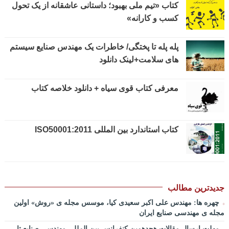
کتاب «تیم ملی بهبود؛ داستانی عاشقانه از یک تحول
پادکست کنفرانس مدیریت پروژه: حکمرانی در کسب و کارهای پروژه
کسب و کارانه»
محور/ دکتر محمد صبحیه+دانلود فایل
پادکست کنفرانس مدیریت: منتورینگ مدیران ارشد برای ارتقای
شایستگیهای کلیدی در فرایند استراتژی/ دکتر محمد ابویی اردکان+دانلود
پله پله تا پختگی/ خاطرات یک مهندس صنایع سیستم
فایل صوتی
های سلامت+لینک دانلود
پادکست کنفرانس مدیریت: چگونه سازمانهای خلاق تری بسازیم/ دکتر
کیوان وکیلی+دانلود فایل صوتی
معرفی کتاب قوی سیاه + دانلود خلاصه کتاب
پادکست کنفرانس مدیریت: کاربرد نظریه قراردادها در تدوین
سیستمهای جبران خدمات، جایزه نوبل اقتصاد/ بخش سوم/ مهندس پیمان
دیانی+دانلود فایل صوتی
کتاب استاندارد بین المللی ISO50001:2011
پادکست کنفرانس مدیریت: کاربرد نظریه قراردادها در تدوین
سیستمهای جبران خدمات، جایزه نوبل اقتصاد/ بخش دوم / دکتر حامد
قدوسی+دانلود فایل صوتی
پادکست کنفرانس مدیریت: کاربرد نظریه قراردادها در تدوین
سیستمهای جبران خدمات، جایزه نوبل اقتصاد/ بخش اول / دکتر مسعود
طالبیان+دانلود فایل صوتی
جدیدترین مطالب
پادکست سخنرانی دکتر بهرخ خوشنویس در خصوص مدیریت و اقتصاد
چهره ها: مهندس علی اکبر سعیدی کیا، موسس مجله ی «روش» اولین
در فضا + ساخت کارخانه روی ماه و مریخ
مجله ی مهندسی صنایع ایران
پادکست/ سخنان دکتر سعید رمضانی در خصوص مدیریت دارایی های
مهلت ارسال مقالات هجدهمین کنفرانس بین المللی مهندسی صنایع تا