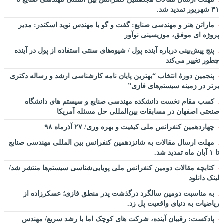
فیزیکی
۳۱ شهریور تمدید شد.
چطور در سازمان ها آینده پژوهی کنیم؟ از کجا شروع کنیم؟ برنامه چه
ماراتن هنر و مهندسی صنایع: گفت و گو با مهندس نوید اسکندر: مدیر
باید باشد؟! / دانلود فایل صوتی دکتر تقوی
پروژه ای موفق، موزیسینی نوآور
فایل صوتی گفت و گوی رامبد جوان و دکتر مصطفی تقوی در خصوص
پنج پیش‌بینی درباره آینده پول / شیوه‌های سنتی استفاده از پول در آینده
آینده پژوهی – برنامه خندوانه
چطور تغییر می‌کند
سخنرانی دکتر دیواندری در خصوص آینده صنعت بانکداری / کنفرانس
پنجمین دورۀ انتخاب “بهترین پایان ­نامه کارشناسی­ ارشد و رساله دکتری
ملی توسعه مدیریت پولی و بانکی
برتر در زمینه سیستم‌های فازی”
سخنرانی دکتر علیرضا فیض بخش با عنوان آینده پژوهی نظام بانکداری
کسب مقام نخست دانشکده مهندسی صنایع و سیستم های دانشگاه
/ ۹ بهمن ماه ۹۲
صنعتی اصفهان در مسابقات بین‌المللی حل مسئله آمریکا
چهاردهمین کنفرانس ملی کیفیت و بهره وری/ ۲۷ آذرماه ۹۸
مهلت ارسال مقالات به شانزدهمین کنفرانس بین المللی مهندسی صنایع
تا ۱ آبان ماه تمدید شد.
کتابچه مقالات دومین کنفرانس ملی پویایی‌شناسی سیستم‌ها منتشر شد/
لینک دانلود
به مناسبت دومین سالگرد درگذشت پدر منطق فازی؛ عسکرزاده از
ریاضیات به دنیای واقعیت پل زد.
پادکست: رقیبان آینده، شرکت های کوچک اما با رشد سریع/ مهندس