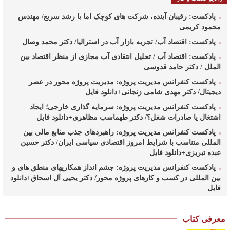
پادکست: رقیبان آینده، شرکت های کوچک اما با رشد سریع/ مهندس
محمود کریمی
پادکست: اقتصاد آب/ تجربه بازار آب در استرالیا/ دکتر محمد وصال
پادکست: اقتصاد آب / تحلیل انتقادی آب مجازی از منظر اقتصاد بین
الملل / دکتر حامد قدوسی
پادکست کنفرانس مدیریت پروژه: مدیریت پروژه محور در عصر
دیجیتال/ دکتر مهدی شامی زنجانی+دانلود فایل
پادکست کنفرانس مدیریت پروژه: سرمایه گذاری خارجی؛ ایجاد
اشتغال یا صادرات شغل؟/ دکتر طهماسب مظاهری+دانلود فایل
پادکست کنفرانس مدیریت پروژه: راهبردهای جذب منابع مالی بین
المللی متناسب با شرایط امروز اقتصادی سیاسی ایران/ دکتر حسین
عبده تبریزی+دانلود فایل
پادکست کنفرانس مدیریت پروژه: چشم انداز همکاریهای منطق های و
بین المللی در کسب و کارهای پروژه محور/ دکتر یحیی آل اسحاق+دانلود
فایل
پادکست کنفرانس مدیریت پروژه: راهبردهای وزارت نفت در ارتقای
مدیریت طرحهای بالادستی صنعت نفت/ مهندس حبیب الله
معرفی کتاب
بیطرف+دانلود فایل