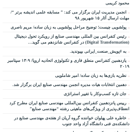
محمود کریمی
انجمن مدیریت ایران برگزار می کند: ” مسابقه علمی اندیشه برتر “/
مهلت ارسال آثار ۱۵ شهریور ۹۸
پولشویی چیست؛ توضیح مراحل پولشویی به زبان ساده/ مریم ناصری
رئیس کنفرانس بین المللی مهندسی صنایع از رویکرد تحول دیجیتال
(Digital Transformation) در کنفرانس شانزدهم می گوید…
به #پویش_صنعت_ایرانی بپیوندید.
یازدهمین کنفرانس منطق فازی و تکنولوژی اتحادیه اروپا/ ۹-۱۳ سپتامبر
۲۰۱۹
نظریه بازی‌ها به زبان ساده/ امیر شاملویی
دهمین انتخابات هیات مدیره انجمن مهندسی صنایع ایران برگزار شد.
جان تازه کسب‌وکار با تغییر استراتژی
رییس پانزدهمین کنفرانس بین‌المللی مهندسی صنایع ایران مطرح کرد
انعطاف‌پذیری از ویژگی‌های ماهیتی رشته “مهندسی صنایع”
خاطره علی پهلوان خواننده گروه آریان از هفته‌ی مهندسی صنایع در
دانشکده‌ی فنی دانشگاه آزاد واحد جنوب