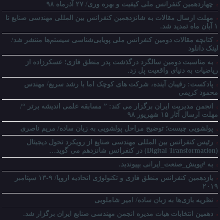
چهاردهمین کنفرانس ملی کیفیت و بهره وری/ ۲۷ آذرماه ۹۸
مهلت ارسال مقالات به شانزدهمین کنفرانس بین المللی مهندسی صنایع تا
۱ آبان ماه تمدید شد.
کتابچه مقالات دومین کنفرانس ملی پویایی‌شناسی سیستم‌ها منتشر شد/
لینک دانلود
به مناسبت دومین سالگرد درگذشت پدر منطق فازی؛ عسکرزاده از
ریاضیات به دنیای واقعیت پل زد.
پادکست: رقیبان آینده، شرکت های کوچک اما با رشد سریع/ مهندس
محمود کریمی
انجمن مدیریت ایران برگزار می کند: ” مسابقه علمی اندیشه برتر “/
مهلت ارسال آثار ۱۵ شهریور ۹۸
پولشویی چیست؛ توضیح مراحل پولشویی به زبان ساده/ مریم ناصری
رئیس کنفرانس بین المللی مهندسی صنایع از رویکرد تحول دیجیتال
(Digital Transformation) در کنفرانس شانزدهم می گوید…
به #پویش_صنعت_ایرانی بپیوندید.
یازدهمین کنفرانس منطق فازی و تکنولوژی اتحادیه اروپا/ ۹-۱۳ سپتامبر
۲۰۱۹
نظریه بازی‌ها به زبان ساده/ امیر شاملویی
دهمین انتخابات هیات مدیره انجمن مهندسی صنایع ایران برگزار شد.