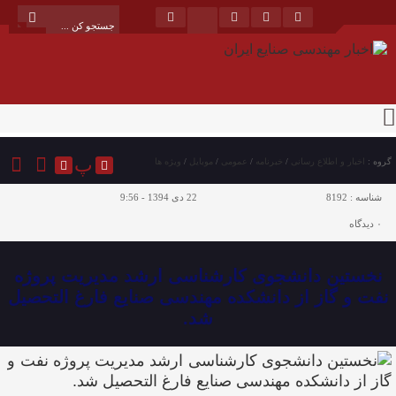
پ
گروه :
اخبار و اطلاع رسانی
/
خبرنامه
/
عمومی
/
موبایل
/
ویژه ها
شناسه :
8192
22 دی 1394 - 9:56
۰
دیدگاه
نخستین دانشجوی کارشناسی ارشد مدیریت پروژه
نفت و گاز از دانشکده مهندسی صنایع فارغ‌ التحصیل
شد.