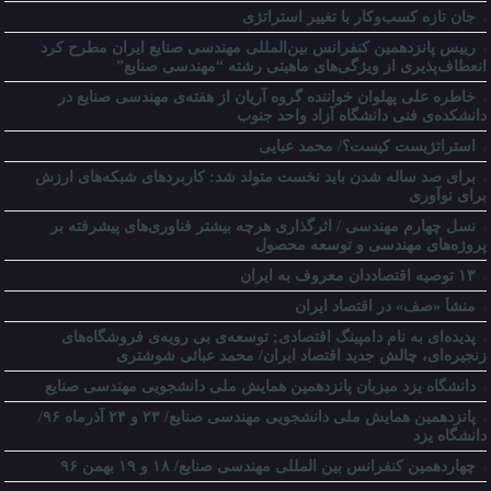
جان تازه کسب‌وکار با تغییر استراتژی
رییس پانزدهمین کنفرانس بین‌المللی مهندسی صنایع ایران مطرح کرد
انعطاف‌پذیری از ویژگی‌های ماهیتی رشته “مهندسی صنایع”
خاطره علی پهلوان خواننده گروه آریان از هفته‌ی مهندسی صنایع در
دانشکده‌ی فنی دانشگاه آزاد واحد جنوب
استراتژیست کیست؟‬/ محمد عبایی
برای صد ساله شدن باید نخست متولد شد: کاربردهای شبکه‌های ارزش
برای نوآوری
نسل چهارم مهندسی / اثرگذاری هرچه بیشتر فناوری‌های پیشرفته بر
پروژه‌های مهندسی و توسعه محصول
۱۳ توصیه اقتصاددان معروف به ایران
منشأ «صف» در اقتصاد ایران
پدیده‌ای به نام دامپینگ اقتصادی; توسعه‌ی بی رویه‌ی فروشگاه‌های
زنجیره‌ای، چالش جدید اقتصاد ایران/ محمد عبائی شوشتری
دانشگاه یزد میزبان پانزدهمین همایش ملی دانشجویی مهندسی صنایع
پانزدهمین همایش ملی دانشجویی مهندسی صنایع/ ۲۳ و ۲۴ آذرماه ۹۶/
دانشگاه یزد
چهاردهمین کنفرانس بین المللی مهندسی صنایع/ ۱۸ و ۱۹ بهمن ۹۶