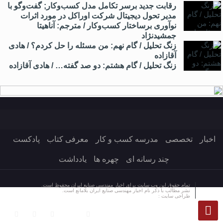
رقابت جدید برسر تکامل مدل کسب‌و‌کار; گفت‌وگو با
مدیر تحول دیجیتال شرکت اوراکل در مورد اثرات
نوآوری برساختار کسب‌وکار / مترجم: آناهیتا
جمشیدنژاد
زنگ تحلیل / گام نهم: من مسئله را حل کردم؟ / هادی
آقازاده
زنگ تحلیل / گام هشتم: دو صد گفته… / هادی آقازاده
اخبار
تخصصی
مدرسه کسب و کار
معرفی کتاب
پادکست
چند رسانه ای
چهره ها
یادداشت
تمام حقوق این وب سایت برای اخبار مهندسی صنایع ایران محفوظ است.
نشر مطالب با ذکر نام اخبار مهندسی صنایع ایران بلامانع است.
طراحی سایت :
کلکسیون طراحی