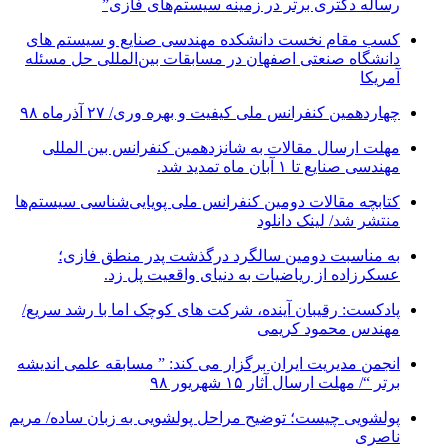
رساله دکتری برتر در زمینه سیستم‌های فازی”
کسب مقام نخست دانشکده مهندسی صنایع و سیستم های
دانشگاه صنعتی اصفهان در مسابقات بین‌المللی حل مسئله
آمریکا
چهاردهمین کنفرانس ملی کیفیت و بهره وری/ ۲۷ آذرماه ۹۸
مهلت ارسال مقالات به شانزدهمین کنفرانس بین المللی
مهندسی صنایع تا ۱ آبان ماه تمدید شد.
کتابچه مقالات دومین کنفرانس ملی پویایی‌شناسی سیستم‌ها
منتشر شد/ لینک دانلود
به مناسبت دومین سالگرد درگذشت پدر منطق فازی؛
عسکرزاده از ریاضیات به دنیای واقعیت پل زد.
پادکست: رقیبان آینده، شرکت های کوچک اما با رشد سریع/
مهندس محمود کریمی
انجمن مدیریت ایران برگزار می کند: ” مسابقه علمی اندیشه
برتر “/ مهلت ارسال آثار ۱۵ شهریور ۹۸
پولشویی چیست؛ توضیح مراحل پولشویی به زبان ساده/ مریم
ناصری