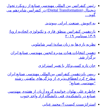
رئیس کنفرانس بین المللی مهندسی صنایع از رویکرد تحول
دیجیتال (Digital Transformation) در کنفرانس شانزدهم می
گوید…
به #پویش_صنعت_ایرانی بپیوندید.
یازدهمین کنفرانس منطق فازی و تکنولوژی اتحادیه اروپا/
۹-۱۳ سپتامبر ۲۰۱۹
نظریه بازی‌ها به زبان ساده/ امیر شاملویی
دهمین انتخابات هیات مدیره انجمن مهندسی صنایع ایران
برگزار شد.
جان تازه کسب‌وکار با تغییر استراتژی
رییس پانزدهمین کنفرانس بین‌المللی مهندسی صنایع ایران
مطرح کرد انعطاف‌پذیری از ویژگی‌های ماهیتی رشته
“مهندسی صنایع”
خاطره علی پهلوان خواننده گروه آریان از هفته‌ی مهندسی
صنایع در دانشکده‌ی فنی دانشگاه آزاد واحد جنوب
استراتژیست کیست؟‬/ محمد عبایی