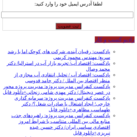
لطفا آدرس ایمیل خود را وارد کنید:
رادیو کسب و کار
پادکست: رقیبان آینده، شرکت های کوچک اما با رشد
سریع/ مهندس محمود کریمی
پادکست: اقتصاد آب/ تجربه بازار آب در استرالیا/ دکتر
محمد وصال
پادکست: اقتصاد آب / تحلیل انتقادی آب مجازی از
منظر اقتصاد بین الملل / دکتر حامد قدوسی
پادکست کنفرانس مدیریت پروژه: مدیریت پروژه محور
در عصر دیجیتال/ دکتر مهدی شامی زنجانی+دانلود فایل
پادکست کنفرانس مدیریت پروژه: سرمایه گذاری
خارجی؛ ایجاد اشتغال یا صادرات شغل؟/ دکتر
طهماسب مظاهری+دانلود فایل
پادکست کنفرانس مدیریت پروژه: راهبردهای جذب
منابع مالی بین المللی متناسب با شرایط امروز
اقتصادی سیاسی ایران/ دکتر حسین عبده
تبریزی+دانلود فایل