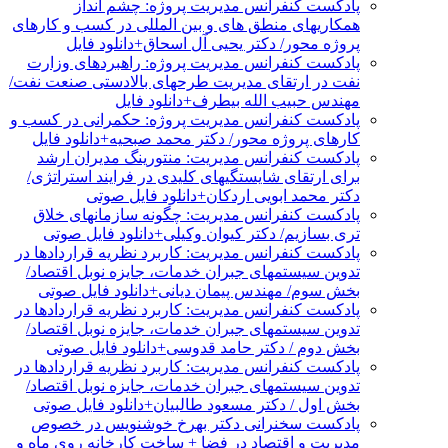
پادکست کنفرانس مدیریت پروژه: چشم انداز
همکاریهای منطق های و بین المللی در کسب و کارهای
پروژه محور/ دکتر یحیی آل اسحاق+دانلود فایل
پادکست کنفرانس مدیریت پروژه: راهبردهای وزارت
نفت در ارتقای مدیریت طرحهای بالادستی صنعت نفت/
مهندس حبیب الله بیطرف+دانلود فایل
پادکست کنفرانس مدیریت پروژه: حکمرانی در کسب و
کارهای پروژه محور/ دکتر محمد صبحیه+دانلود فایل
پادکست کنفرانس مدیریت: منتورینگ مدیران ارشد
برای ارتقای شایستگیهای کلیدی در فرایند استراتژی/
دکتر محمد ابویی اردکان+دانلود فایل صوتی
پادکست کنفرانس مدیریت: چگونه سازمانهای خلاق
تری بسازیم/ دکتر کیوان وکیلی+دانلود فایل صوتی
پادکست کنفرانس مدیریت: کاربرد نظریه قراردادها در
تدوین سیستمهای جبران خدمات، جایزه نوبل اقتصاد/
بخش سوم/ مهندس پیمان دیانی+دانلود فایل صوتی
پادکست کنفرانس مدیریت: کاربرد نظریه قراردادها در
تدوین سیستمهای جبران خدمات، جایزه نوبل اقتصاد/
بخش دوم / دکتر حامد قدوسی+دانلود فایل صوتی
پادکست کنفرانس مدیریت: کاربرد نظریه قراردادها در
تدوین سیستمهای جبران خدمات، جایزه نوبل اقتصاد/
بخش اول / دکتر مسعود طالبیان+دانلود فایل صوتی
پادکست سخنرانی دکتر بهرخ خوشنویس در خصوص
مدیریت و اقتصاد در فضا + ساخت کارخانه روی ماه و