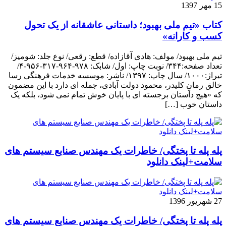
15 مهر 1397
کتاب «تیم ملی بهبود؛ داستانی عاشقانه از یک تحول
کسب و کارانه»
تیم ملی بهبود/ مولف: هادی آقازاده/ قطع: رقعی/ نوع جلد: شومیز/
تعداد صفحه:۳۴۴/ نوبت چاپ: اول/ شابک: ۹۷۸-۹۶۴-۳۱۷-۹۵۶-۴/
تیراژ:۱۰۰۰/ سال چاپ: ۱۳۹۷/ ناشر: موسسه خدمات فرهنگی رسا
خالق رمانِ کلیدر، محمود دولت آبادی، جمله ای دارد با این مضمون
که «هیچ داستان برجسته ای با پایان خوش تمام نمی شود، بلکه یک
داستان خوب […]
پله پله تا پختگی/ خاطرات یک مهندس صنایع سیستم های
سلامت+لینک دانلود
27 شهریور 1396
پله پله تا پختگی/ خاطرات یک مهندس صنایع سیستم های