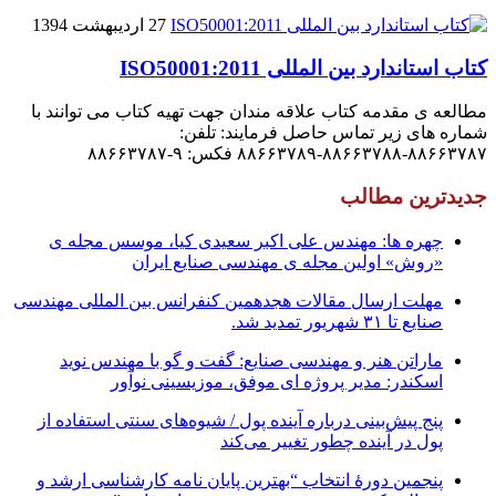
27 اردیبهشت 1394
کتاب استاندارد بین المللی ISO50001:2011
مطالعه ی مقدمه کتاب علاقه مندان جهت تهیه کتاب می توانند با
شماره های زیر تماس حاصل فرمایند: تلفن:
۸۸۶۶۳۷۸۷-۸۸۶۶۳۷۸۸-۸۸۶۶۳۷۸۹ فکس: ۹-۸۸۶۶۳۷۸۷
جدیدترین مطالب
چهره ها: مهندس علی اکبر سعیدی کیا، موسس مجله ی
«روش» اولین مجله ی مهندسی صنایع ایران
مهلت ارسال مقالات هجدهمین کنفرانس بین المللی مهندسی
صنایع تا ۳۱ شهریور تمدید شد.
ماراتن هنر و مهندسی صنایع: گفت و گو با مهندس نوید
اسکندر: مدیر پروژه ای موفق، موزیسینی نوآور
پنج پیش‌بینی درباره آینده پول / شیوه‌های سنتی استفاده از
پول در آینده چطور تغییر می‌کند
پنجمین دورۀ انتخاب “بهترین پایان ­نامه کارشناسی­ ارشد و