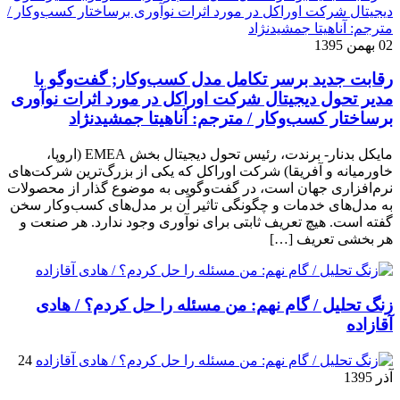
02 بهمن 1395
رقابت جدید برسر تکامل مدل کسب‌و‌کار; گفت‌وگو با
مدیر تحول دیجیتال شرکت اوراکل در مورد اثرات نوآوری
برساختار کسب‌وکار / مترجم: آناهیتا جمشیدنژاد
مایکل بدنار- برندت، رئیس تحول دیجیتال بخش EMEA (اروپا،
خاورمیانه و آفریقا) شرکت اوراکل که یکی از بزرگ‌ترین شرکت‌های
نرم‌افزاری جهان است، در گفت‌وگویی به موضوع گذار از محصولات
به مدل‌های خدمات و چگونگی تاثیر آن بر مدل‌های کسب‌و‌کار سخن
گفته است. هیچ تعریف ثابتی برای نوآوری وجود ندارد. هر صنعت و
هر بخشی تعریف […]
زنگ تحلیل / گام نهم: من مسئله را حل کردم؟ / هادی
آقازاده
24
آذر 1395