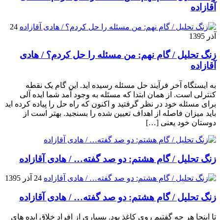
آقازاده
24
آذر 1395
زنگ تحلیل / گام نهم: من مسئله را حل کردم؟ / هادی
آقازاده
به ایستگاه آخر فرآیند حل مسئله رسیده اید. این گام یک نقطه
کنترلی است. از همان ابتدا که مسئله به وجود آمد شما ایده آلی
برای مسئله خود در نظر گرفتید و اکنون که راه حل را پیاده کرده اید
باید میزان فاصله از اهداف تعیین شده را بسنجید. بهتر است از
دوستان خود یعنی […]
زنگ تحلیل / گام هشتم: دو صد گفته… / هادی آقازاده
24 آذر 1395
زنگ تحلیل / گام هشتم: دو صد گفته… / هادی آقازاده
تا اینجا هر چه گفتیم روی کاغذ بود. بسیاری از افراد خلاق ایده های