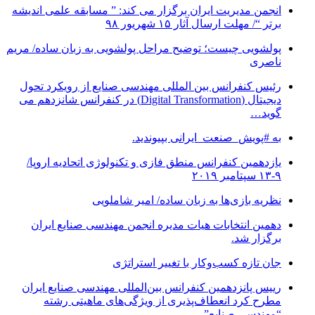
انجمن مدیریت ایران برگزار می کند: ” مسابقه علمی اندیشه
برتر “/ مهلت ارسال آثار ۱۵ شهریور ۹۸
پولشویی چیست؛ توضیح مراحل پولشویی به زبان ساده/ مریم
ناصری
رئیس کنفرانس بین المللی مهندسی صنایع از رویکرد تحول
دیجیتال (Digital Transformation) در کنفرانس شانزدهم می
گوید…
به #پویش_صنعت_ایرانی بپیوندید.
یازدهمین کنفرانس منطق فازی و تکنولوژی اتحادیه اروپا/
۹-۱۳ سپتامبر ۲۰۱۹
نظریه بازی‌ها به زبان ساده/ امیر شاملویی
دهمین انتخابات هیات مدیره انجمن مهندسی صنایع ایران
برگزار شد.
جان تازه کسب‌وکار با تغییر استراتژی
رییس پانزدهمین کنفرانس بین‌المللی مهندسی صنایع ایران
مطرح کرد انعطاف‌پذیری از ویژگی‌های ماهیتی رشته
“مهندسی صنایع”