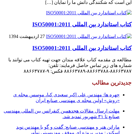
این است که شکنندگى دانش ما را نمایان […]
کتاب استاندارد بین المللی ISO50001:2011
27 اردیبهشت 1394
کتاب استاندارد بین المللی ISO50001:2011
مطالعه ی مقدمه کتاب علاقه مندان جهت تهیه کتاب می توانند با
شماره های زیر تماس حاصل فرمایند: تلفن:
۸۸۶۶۳۷۸۷-۸۸۶۶۳۷۸۸-۸۸۶۶۳۷۸۹ فکس: ۹-۸۸۶۶۳۷۸۷
جدیدترین مطالب
چهره ها: مهندس علی اکبر سعیدی کیا، موسس مجله ی
«روش» اولین مجله ی مهندسی صنایع ایران
مهلت ارسال مقالات هجدهمین کنفرانس بین المللی مهندسی
صنایع تا ۳۱ شهریور تمدید شد.
ماراتن هنر و مهندسی صنایع: گفت و گو با مهندس نوید
اسکندر: مدیر پروژه ای موفق، موزیسینی نوآور