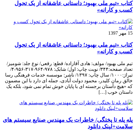
کتاب «تیم ملی بهبود؛ داستانی عاشقانه از یک تحول
کسب و کارانه»
15 مهر 1397
کتاب «تیم ملی بهبود؛ داستانی عاشقانه از یک تحول
کسب و کارانه»
تیم ملی بهبود/ مولف: هادی آقازاده/ قطع: رقعی/ نوع جلد: شومیز/
تعداد صفحه:۳۴۴/ نوبت چاپ: اول/ شابک: ۹۷۸-۹۶۴-۳۱۷-۹۵۶-۴/
تیراژ:۱۰۰۰/ سال چاپ: ۱۳۹۷/ ناشر: موسسه خدمات فرهنگی رسا
خالق رمانِ کلیدر، محمود دولت آبادی، جمله ای دارد با این مضمون
که «هیچ داستان برجسته ای با پایان خوش تمام نمی شود، بلکه یک
داستان خوب […]
پله پله تا پختگی/ خاطرات یک مهندس صنایع سیستم های
سلامت+لینک دانلود