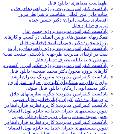
طهماسب مظاهری+دانلود فایل
پادکست کنفرانس مدیریت پروژه: راهبردهای جذب
منابع مالی بین المللی متناسب با شرایط امروز
اقتصادی سیاسی ایران/ دکتر حسین عبده
تبریزی+دانلود فایل
پادکست کنفرانس مدیریت پروژه: چشم انداز
همکاریهای منطق های و بین المللی در کسب و کارهای
پروژه محور/ دکتر یحیی آل اسحاق+دانلود فایل
پادکست کنفرانس مدیریت پروژه: راهبردهای وزارت
نفت در ارتقای مدیریت طرحهای بالادستی صنعت نفت/
مهندس حبیب الله بیطرف+دانلود فایل
پادکست کنفرانس مدیریت پروژه: حکمرانی در کسب و
کارهای پروژه محور/ دکتر محمد صبحیه+دانلود فایل
پادکست کنفرانس مدیریت: منتورینگ مدیران ارشد
برای ارتقای شایستگیهای کلیدی در فرایند استراتژی/
دکتر محمد ابویی اردکان+دانلود فایل صوتی
پادکست کنفرانس مدیریت: چگونه سازمانهای خلاق
تری بسازیم/ دکتر کیوان وکیلی+دانلود فایل صوتی
پادکست کنفرانس مدیریت: کاربرد نظریه قراردادها در
تدوین سیستمهای جبران خدمات، جایزه نوبل اقتصاد/
بخش سوم/ مهندس پیمان دیانی+دانلود فایل صوتی
پادکست کنفرانس مدیریت: کاربرد نظریه قراردادها در
تدوین سیستمهای جبران خدمات، جایزه نوبل اقتصاد/
بخش دوم / دکتر حامد قدوسی+دانلود فایل صوتی