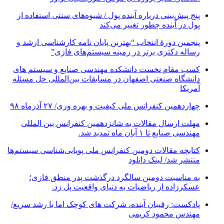
پنج پیش‌بینی درباره آینده پول / شیوه‌های سنتی استفاده از
پول در آینده چطور تغییر می‌کند
پنجمین دورۀ انتخاب “بهترین پایان ­نامه کارشناسی­ ارشد و
رساله دکتری برتر در زمینه سیستم‌های فازی”
کسب مقام نخست دانشکده مهندسی صنایع و سیستم های
دانشگاه صنعتی اصفهان در مسابقات بین‌المللی حل مسئله
آمریکا
چهاردهمین کنفرانس ملی کیفیت و بهره وری/ ۲۷ آذرماه ۹۸
مهلت ارسال مقالات به شانزدهمین کنفرانس بین المللی
مهندسی صنایع تا ۱ آبان ماه تمدید شد.
کتابچه مقالات دومین کنفرانس ملی پویایی‌شناسی سیستم‌ها
منتشر شد/ لینک دانلود
به مناسبت دومین سالگرد درگذشت پدر منطق فازی؛
عسکرزاده از ریاضیات به دنیای واقعیت پل زد.
پادکست: رقیبان آینده، شرکت های کوچک اما با رشد سریع/
مهندس محمود کریمی