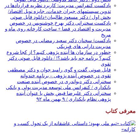
پادکست کنفرانس مدیریت: کاربرد نظریه قراردادها در
تدوین سیستمهای جبران خدمات، جایزه نوبل اقتصاد/
بخش اول / دکتر مسعود طالبیان+دانلود فایل صوتی
پادکست سخنرانی دکتر بهرخ خوشنویس در خصوص
مدیریت و اقتصاد در فضا + ساخت کارخانه روی ماه و
مریخ
پادکست/ سخنان دکتر سعید رمضانی در خصوص
مدیریت دارایی های فیزیکی
چطور در سازمان ها آینده پژوهی کنیم؟ از کجا شروع
کنیم؟ برنامه چه باید باشد؟! / دانلود فایل صوتی دکتر
تقوی
فایل صوتی گفت و گوی رامبد جوان و دکتر مصطفی
تقوی در خصوص آینده پژوهی – برنامه خندوانه
سخنرانی دکتر دیواندری در خصوص آینده صنعت
بانکداری / کنفرانس ملی توسعه مدیریت پولی و بانکی
سخنرانی دکتر علیرضا فیض بخش با عنوان آینده
پژوهی نظام بانکداری / ۹ بهمن ماه ۹۲
معرفی کتاب