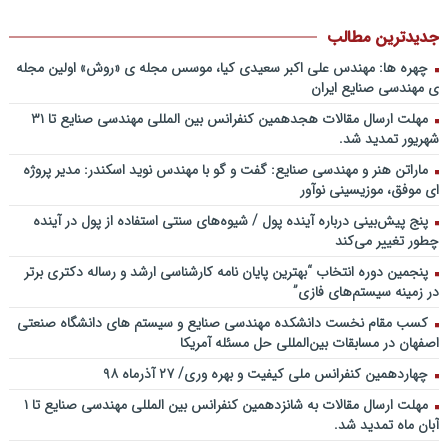
فایل صوتی
جدیدترین مطالب
پادکست سخنرانی دکتر بهرخ خوشنویس در خصوص مدیریت و اقتصاد در
فضا + ساخت کارخانه روی ماه و مریخ
چهره ها: مهندس علی اکبر سعیدی کیا، موسس مجله ی «روش» اولین مجله
ی مهندسی صنایع ایران
پادکست/ سخنان دکتر سعید رمضانی در خصوص مدیریت دارایی های
فیزیکی
مهلت ارسال مقالات هجدهمین کنفرانس بین المللی مهندسی صنایع تا ۳۱
شهریور تمدید شد.
چطور در سازمان ها آینده پژوهی کنیم؟ از کجا شروع کنیم؟ برنامه چه باید
باشد؟! / دانلود فایل صوتی دکتر تقوی
ماراتن هنر و مهندسی صنایع: گفت و گو با مهندس نوید اسکندر: مدیر پروژه
فایل صوتی گفت و گوی رامبد جوان و دکتر مصطفی تقوی در خصوص
ای موفق، موزیسینی نوآور
آینده پژوهی – برنامه خندوانه
پنج پیش‌بینی درباره آینده پول / شیوه‌های سنتی استفاده از پول در آینده
سخنرانی دکتر دیواندری در خصوص آینده صنعت بانکداری / کنفرانس
چطور تغییر می‌کند
ملی توسعه مدیریت پولی و بانکی
پنجمین دورۀ انتخاب “بهترین پایان ­نامه کارشناسی­ ارشد و رساله دکتری برتر
سخنرانی دکتر علیرضا فیض بخش با عنوان آینده پژوهی نظام بانکداری / ۹
در زمینه سیستم‌های فازی”
بهمن ماه ۹۲
کسب مقام نخست دانشکده مهندسی صنایع و سیستم های دانشگاه صنعتی
اصفهان در مسابقات بین‌المللی حل مسئله آمریکا
چهاردهمین کنفرانس ملی کیفیت و بهره وری/ ۲۷ آذرماه ۹۸
مهلت ارسال مقالات به شانزدهمین کنفرانس بین المللی مهندسی صنایع تا ۱
آبان ماه تمدید شد.