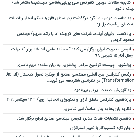
کتابچه مقالات دومین کنفرانس ملی پویایی‌شناسی سیستم‌ها منتشر شد/
لینک دانلود
به مناسبت دومین سالگرد درگذشت پدر منطق فازی؛ عسکرزاده از ریاضیات
به دنیای واقعیت پل زد.
پادکست: رقیبان آینده، شرکت های کوچک اما با رشد سریع/ مهندس
محمود کریمی
انجمن مدیریت ایران برگزار می کند: ” مسابقه علمی اندیشه برتر “/ مهلت
ارسال آثار ۱۵ شهریور ۹۸
پولشویی چیست؛ توضیح مراحل پولشویی به زبان ساده/ مریم ناصری
رئیس کنفرانس بین المللی مهندسی صنایع از رویکرد تحول دیجیتال (Digital
Transformation) در کنفرانس شانزدهم می گوید…
به #پویش_صنعت_ایرانی بپیوندید.
یازدهمین کنفرانس منطق فازی و تکنولوژی اتحادیه اروپا/ ۹-۱۳ سپتامبر ۲۰۱۹
نظریه بازی‌ها به زبان ساده/ امیر شاملویی
دهمین انتخابات هیات مدیره انجمن مهندسی صنایع ایران برگزار شد.
جان تازه کسب‌وکار با تغییر استراتژی