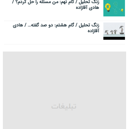
زنگ تحلیل / گام نهم: من مسئله را حل کردم؟ /
هادی آقازاده
زنگ تحلیل / گام هشتم: دو صد گفته… / هادی
آقازاده