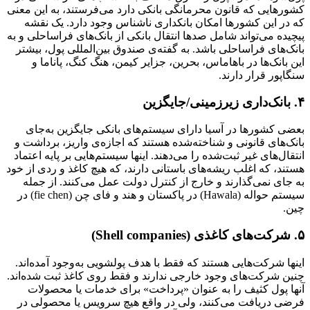
کشورهایی که قانون محرمانگی بانکی دارد می‌فرستند، به این معنی
که در این کشورها امکان بانکداری ناشناس وجود دارد. یک نقشه
پیچیده می‌تواند شامل صدها انتقال بانکی از بانک‌های فراساحلی و به
بانک‌های فراساحلی باشد. به گفته‌ی صندوق بین‌المللی پول، بیشتر
این بانک‌ها در باهاماس، بحرین، جزایر کیمن، هنگ کنگ، پاناما و
سنگاپور قرار دارند.
۴. بانک‌داری زیرزمینی/جایگزین
بعضی کشورها در آسیا دارای سیستم‌های بانکی جایگزین به‌جای
بانک‌های قانونی و شناخته‌شده هستند که اجازه‌ی واریز، برداشت و
انتقال‌های غیر ثبت‌شده را می‌دهند. اینها سیستم‌هایی بر پایه اعتماد
هستند، که اغلب ریشه‌های باستانی دارند، که هیچ کاغذ و ردی از خود
به جای نمی‌گذارند و خارج از کنترل دولت عمل می‌کنند. از جمله
سیستم حواله (Hawala) در پاکستان و هند و فای چن (fie chen) در
چین.
۵. شرکت‌های کاغذی (Shell companies)
اینها شرکت‌هایی هستند که فقط با هدف پولشویی به‌وجود آمده‌اند.
چنین شرکت‌های وجود خارجی ندارند و فقط روی کاغذ ثبت شده‌اند.
آنها پول کثیف را به عنوان «پرداخت» برای خدمات یا محصولات
فرضی دریافت می‌کنند، ولی در واقع هیچ سرویس یا محصولی در