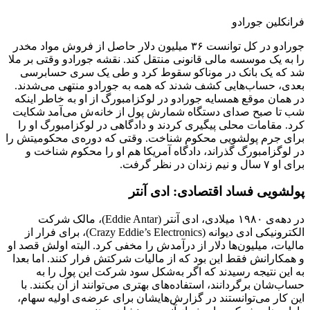
فرانکلین جورادو
جورادو در کل توانست ۳۶ میلیون دلار حاصل از فروش مواد مخدر
را به یک موسسه مالی قانونی منتقل کند. نقشه جورادو وقتی بر ملا
شد که یک بانک در موناکو سقوط کرد و طی یک سری حسابرسی
بعدی، حساب‌هایی کشف شدند که همه به جورادو منتهی می‌شدند.
در همان موقع همسایه جورادو در لوکزامبورگ از او به خاطر اینکه
شب تا صبح صدای دستگاه شمارش پول از خانه‌ش می‌آمد شکایت
کرد. مقامات محلی پیگیری کردند و دادگاهی در لوکزامبورگ او را
برای جرم پولشویی محکوم شناخت. وقتی که دوره‌ی محکومیتش را
در لوگزامبورگ گذراند، دادگاه آمریکا هم او را محکوم شناخت و
برای او ۷ سال و نیم زندان در نظر گرفت.
پولشویی فساد اقتصادی: ادی آنتر
در دهه‌ی ۱۹۸۰ میلادی، ادی آنتر (Eddie Antar)، مالک شرکت
الکترونیکی ادی دیوانه (Crazy Eddie’s Electronics)، برای فرار از
مالیات، میلیون‌ها دلار از درآمدش را مخفی کرد. البته اولش قصد او
و همکارانش فقط این بود که از مالیات شرکتش فرار کنند. اما بعدا
به این نتیجه رسیدند که اگر به‌شکل سود شرکت این پول را به
حساب‌شان برگردانند، استفاده‌های بهتری می‌توانند از آن بکنند. با
این کار می‌توانستند در گزارش‌هایشان برای عرضه‌ی اولیه سهام،