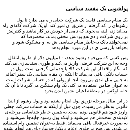
پولشویی یک مفسد سیاسی
یک مقام سیاسی فاسد یک شرکت جعلی راه می‌اندازد تا پول
رشوه‌ای را که گرفته از طریق آن تمیز کند. او یک شرکت کاغذی راه
می‌اندازد، البته به‌نحوی که نامی از خودش در کار نباشد و کنترلش
بر روی شرکت و ذی‌نفع بودنش مخفی بماند، مخصوصا که
نمی‌خواهد بانک به‌خاطر مقام سیاسی‌اش به او مشکوک شود و
بخواهد بازرسی‌ای در این مورد انجام بدهد.
پس کسی که می‌خواد رشوه بدهد، ۱۰میلیون دلار از طریق انتقال
وجه به این شرکت فرضی واریز می‌کند و طوری سندسازی می‌کند
که انگار واقعا از این شرکت کالا یا خدماتی گرفتی است. پول در
حساب بانکی باقی می‌ماند تا اینکه آن مقام سیاسی یک سفر اتفاقی
به جایی مثل لندن می‌رود، آنجا از پولی که در حساب شرکت است
به عنوان ضامن استفاده می‌کند، یک وام سنگین می‌گیرد تا با آن یک
خانه لوکس در منطقه اعیان نشین لندن بخرد.
در این مثال مرحله تزریق پول انجام نشده بود و پول رشوه از ابتدا
قانونی به‌نظر می‌رسیده، چون قبل از اینکه به حساب شرکت جعلی
واریز شود هم قانونی بوده است. به‌ همین خاطر شناسایی مرحله‌ی
لایه‌بندی سخت‌تر هم می‌شود و اینکه پول رشوه جابه‌جا نمی‌شود و
به صورت غیرفعال باقی می‌ماند، فقط به‌عنوان تضمین وام استفاده
می‌شود، پس هیچ مرحله‌ی ادغام و یکپارچه‌سازی‌ای هم انجام نشده