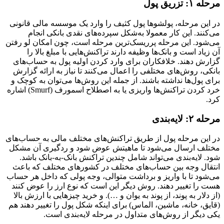
مرحله ۱: تزریق پول
در این مرحله، پولشوها پول کثیف را وارد یک موسسه مالی قانونی
می‌کنند. این کار معمولا به‌شکل سپرده‌های نقدی بانکی انجام
می‌شود. این مرحله پرریسک‌ترین مرحله است، چون امکان لو رفتن
آن زیاد است و بانک‌ها وظیفه دارند تراکنش‌هایی با مبلغ بالا را
گزارش دهند. خلافکاران برای وارد کردن اولیه پول به حساب‌های
بانکی، روش‌های مختلفی را اعمال می‌کنند تا نیاز به ارائه گزارش
برای پول‌ها نداشته باشند. از جمله این روش‌ها می‌توان به کوچک‌ و
خرد کردن تراکنش‌ها واریزی یا به اصطلاح اسمورف (Smurf) اشاره
کرد.
مرحله ۲: لایه‌بندی
در این مرحله پول از طریق تراکنش‌های مختلف مالی به حساب‌های
مختلف ارسال می‌شود تا ماهیتش عوض شود و ردگیری آن مشکل
شود. لایه‌بندی می‌تواند شامل چندین تراکنش بانک-به-بانک باشد.
انتقال وجه بین حساب‌های مختلف در کشورهای مختلف که باعث
می‌شود تا با واریز و برداشت متوالی، وجه پولی که داخل هر حساب
هست را تغییر دهند. روش دیگر این‌ است که نوع ارز را عوض کنند
(از دلار به پوند، از پوند به یوان و …). و خرید چیزهایی با ارزش بالا
(قایق، خانه، ماشین، الماس) برای اینکه شکل پول را تغییر دهند هم
یکی دیگر از روش‌های متداول در مرحله لایه‌بندی است.