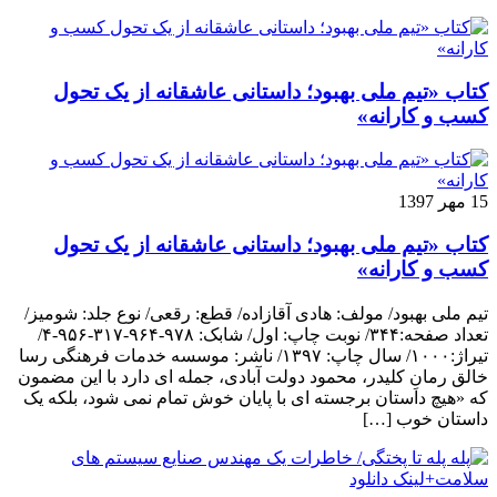
کتاب «تیم ملی بهبود؛ داستانی عاشقانه از یک تحول
کسب و کارانه»
15 مهر 1397
کتاب «تیم ملی بهبود؛ داستانی عاشقانه از یک تحول
کسب و کارانه»
تیم ملی بهبود/ مولف: هادی آقازاده/ قطع: رقعی/ نوع جلد: شومیز/
تعداد صفحه:۳۴۴/ نوبت چاپ: اول/ شابک: ۹۷۸-۹۶۴-۳۱۷-۹۵۶-۴/
تیراژ:۱۰۰۰/ سال چاپ: ۱۳۹۷/ ناشر: موسسه خدمات فرهنگی رسا
خالق رمانِ کلیدر، محمود دولت آبادی، جمله ای دارد با این مضمون
که «هیچ داستان برجسته ای با پایان خوش تمام نمی شود، بلکه یک
داستان خوب […]