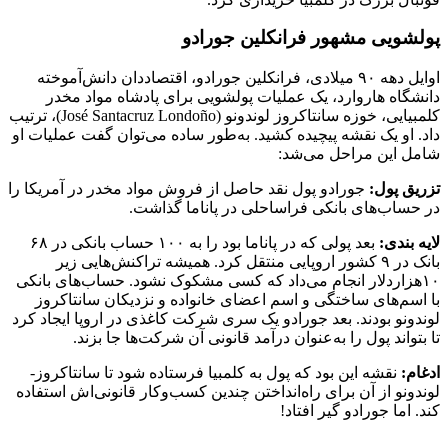
پولشویی مشهور فرانکلین جورادو
اوایل دهه ۹۰ میلادی، فرانکلین جورادو، اقتصاددان دانش‌آموخته
دانشگاه هاروارد، یک عملیات پولشویی برای پادشاه مواد مخدر
کلمبیایی، خوزه سانتاکروز لوندونو (José Santacruz Londoño)، ترتیب
داد. او یک نقشه پیچیده کشید. به‌طور ساده می‌توان گفت عملیات او
شامل این مراحل می‌شد:
تزریق پول:
جورادو پول نقد حاصل از فروش مواد مخدر در آمریکا را
در حساب‌های بانکی فراساحلی در پاناما گذاشت.
لایه بندی:
بعد پولی که در پاناما بود را به ۱۰۰ حساب بانکی در ۶۸
بانک در ۹ کشور اروپایی منتقل کرد. همیشه تراکنش‌هایی زیر
۱۰هزاردلار انجام می‌داد که کسی مشکوک نشود. حساب‌های بانکی
با اسم‌های ساختگی و اسم اعضای خانواده و نزدیکان سانتاکروز
لوندونو بودند. بعد جورادو یک سری شرکت کاغذی در اروپا ایجاد کرد
تا بتواند پول را به‌عنوان درآمد قانونی آن شرکت‌ها جا بزند.
ادغام:
نقشه این بود که پول به کلمبیا فرستاده شود تا سانتاکروز-
لوندونو از آن برای راه‌انداختن چندین کسب‌وکار قانونی‌اش استفاده
کند. اما جورادو گیر افتاد!