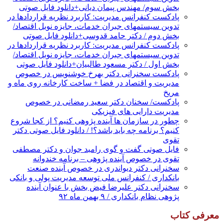
بخش سوم/ مهندس پیمان دیانی+دانلود فایل صوتی
پادکست کنفرانس مدیریت: کاربرد نظریه قراردادها در
تدوین سیستمهای جبران خدمات، جایزه نوبل اقتصاد/
بخش دوم / دکتر حامد قدوسی+دانلود فایل صوتی
پادکست کنفرانس مدیریت: کاربرد نظریه قراردادها در
تدوین سیستمهای جبران خدمات، جایزه نوبل اقتصاد/
بخش اول / دکتر مسعود طالبیان+دانلود فایل صوتی
پادکست سخنرانی دکتر بهرخ خوشنویس در خصوص
مدیریت و اقتصاد در فضا + ساخت کارخانه روی ماه و
مریخ
پادکست/ سخنان دکتر سعید رمضانی در خصوص
مدیریت دارایی های فیزیکی
چطور در سازمان ها آینده پژوهی کنیم؟ از کجا شروع
کنیم؟ برنامه چه باید باشد؟! / دانلود فایل صوتی دکتر
تقوی
فایل صوتی گفت و گوی رامبد جوان و دکتر مصطفی
تقوی در خصوص آینده پژوهی – برنامه خندوانه
سخنرانی دکتر دیواندری در خصوص آینده صنعت
بانکداری / کنفرانس ملی توسعه مدیریت پولی و بانکی
سخنرانی دکتر علیرضا فیض بخش با عنوان آینده
پژوهی نظام بانکداری / ۹ بهمن ماه ۹۲
معرفی کتاب