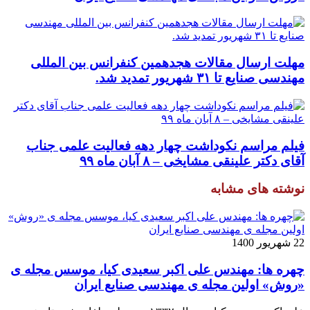
مهلت ارسال مقالات هجدهمین کنفرانس بین المللی
مهندسی صنایع تا ۳۱ شهریور تمدید شد.
فیلم مراسم نکوداشت چهار دهه فعالیت علمی جناب
آقای دکتر علینقی مشایخی – ۸ آبان ماه ۹۹
نوشته های مشابه
22 شهریور 1400
چهره ها: مهندس علی اکبر سعیدی کیا، موسس مجله ی
«روش» اولین مجله ی مهندسی صنایع ایران