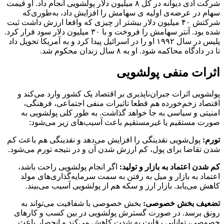
شرکت ادی دیوانه در کل ۸ میلیون دلار پولشویی انجام داد. او قیمت
سهام در عرضه‌ی اولیه ی سهامش را افزایش داد، به‌‌طوری‌که
شرکتش ۴۰ میلیون دلار بیشتر از چیزی که واقعا ارزش داشت ثبت
شده بود. آنتر سهامش را فروخت و با ۳۰ میلیون دلار سود فرار کرد.
پلیس در سال ۱۹۹۲ او را در اسرائیل پیدا کرد و به آمریکا تحویل داد
تا در دادگاه محاکمه شود. او به ۸ سال زندان محکوم شد.
اثرات منفی پولشویی
پولشویی اثرات جبران‌ناپذیری بر اقتصاد یک کشور وارد می‌کند و
اقتصاد زخم‌خورده هم قطعا تاثیرات منفی اجتماعی، فرهنگی،
امنیتی و سیاسی به جا خواهد گذاشت. به طور کلی پولشویی به
صورت مستقیم یا غیرمستقیم باعث آسیب‌های زیر می‌شود:
تورم:
پول‌شویی نقدینگی را افزایش می‌دهد و نقدینگی هم باعث کم
شدن تقاضا برای پول، کم ارزش شدن آن و در نتیجه تورم می‌شود.
کم شدن اعتماد به بازار و تولید:
اگر انجام پولشویی راحت‌ باشد،
اعتماد به بازار و میل به رفتن به سمت سرمایه‌گذاری‌های مولد
کاهش می‌یابد. بازار ارز و سکه هم از پولشویی آسیب می‌بیند.
تضعیف بخش خصوصی:
بخش خصوصی با شفافیت می‌تواند به
رونق برسد. در صورت گسترش پولشویی در بین کسب و کارهای
خصوصی، توانایی رقابت به شدت کاهش می‌کند و انحصار باعث