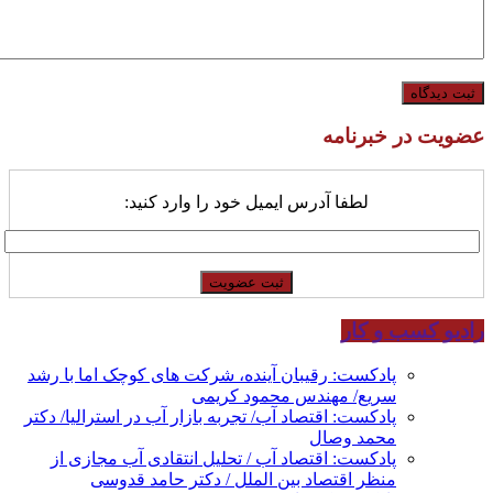
عضویت در خبرنامه
لطفا آدرس ایمیل خود را وارد کنید:
رادیو کسب و کار
پادکست: رقیبان آینده، شرکت های کوچک اما با رشد
سریع/ مهندس محمود کریمی
پادکست: اقتصاد آب/ تجربه بازار آب در استرالیا/ دکتر
محمد وصال
پادکست: اقتصاد آب / تحلیل انتقادی آب مجازی از
منظر اقتصاد بین الملل / دکتر حامد قدوسی