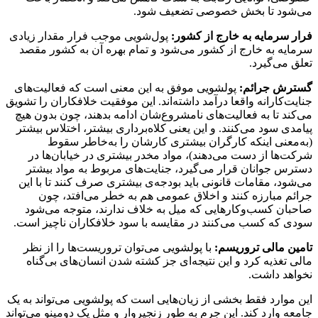
می‌شود تا بخش خصوصی تضعیف شود.
فرار سرمایه به خارج از کشور:
پول‌شویی موجب فرار مقدار زیادی
سرمایه به خارج از کشور می‌شود و تمام بهره آن به کشور مقصد
تعلق می‌گیرد.
گسترش جرائم:
پولشویی موفق به این معنی است که فعالیت‌های
جنایت‌کارانه واقعا درآمد داشته‌اند. این موفقیت خلافکاران را تشویق
می‌کند تا به فعالیت‌های نامشروع‌شان ادامه بدهند، چون بدون هیچ
پیامدی سود می‌کنند. و این یعنی کلاه‌برداری بیشتر، اختلاس بیشتر
(به‌معنی اینکه کارگران بیشتری کارشان را به‌خاطر سقوط
شرکت‌ها از دست می‌دهند)، مواد مخدر بیشتری در خیابان‌ها در
دسترس جوانان قرار می‌گیرد، جنایت‌های مربوط به مواد بیشتر
می‌شود، مقامات قانونی باید بودجه‌ی بیشتری صرف کنند تا با این
جرائم مبارزه کنند و اخلاق عمومی هم به‌ خطر می‌افتد، چون
صاحبان کسب‌وکارهایی که میل به خلاف ندارند، متوجه می‌شود
سودی که کسب می‌کنند در مقایسه با سود خلافکاران ناچیز است.
تامین مالی تروریسم:
با پولشویی می‌توان تروریست‌ها را از نظر
مالی تغذیه کرد و این نتیجه‌ای جز کشته شدن انسان‌های بی‌گناه
نخواهد داشت.
این‌ موارد فقط بخشی از زیان‌هایی است که پولشویی می‌تواند به یک
جامعه وارد کند. این جرم به طور زنجیروار و مثل یک دومینو می‌تواند