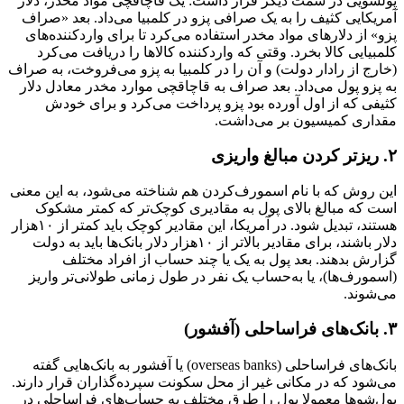
پولشویی در سمت دیگر قرار داشت: یک قاچاقچی مواد مخدر، دلار
آمریکایی کثیف را به یک صرافی پزو در کلمبیا می‌داد. بعد «صراف
پزو» از دلارهای مواد مخدر استفاده می‌کرد تا برای وارد‌کننده‌های
کلمبیایی کالا بخرد. وقتی که واردکننده کالاها را دریافت می‌کرد
(خارج از رادار دولت) و آن را در کلمبیا به پزو می‌فروخت، به صراف
به پزو پول می‌داد. بعد صراف به قاچاقچی موارد مخدر معادل دلار
کثیفی که از اول آورده بود پزو پرداخت می‌کرد و برای خودش
مقداری کمیسیون بر می‌داشت.
۲. ریزتر کردن مبالغ واریزی
این روش که با نام اسمورف‌کردن هم شناخته‌ می‌شود، به‌ این معنی
است که مبالغ بالای پول به مقادیری کوچک‌تر که کمتر مشکوک
هستند، تبدیل شود. در آمریکا، این مقادیر کوچک باید کمتر از ۱۰هزار
دلار باشند، برای مقادیر بالاتر از ۱۰هزار دلار بانک‌ها باید به دولت
گزارش بدهند. بعد پول به یک یا چند حساب از افراد مختلف
(اسمورف‌ها)، یا به‌حساب یک نفر در طول زمانی طولانی‌تر واریز
می‌شوند.
۳. بانک‌های فراساحلی (آفشور)
بانک‌های فراساحلی (overseas banks) یا آفشور به بانک‌هایی گفته
می‌شود که در مکانی غیر از محل سکونت سپرده‌گذاران قرار دارند.
پول‌شوها معمولا پول را طرق مختلف به حساب‌های فراساحلی در