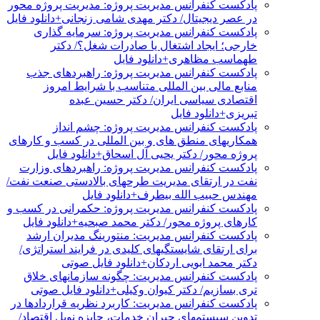
پادکست کنفرانس مدیریت پروژه: مدیریت پروژه محور
در عصر دیجیتال/ دکتر مهدی شامی زنجانی+دانلود فایل
پادکست کنفرانس مدیریت پروژه: سرمایه گذاری
خارجی؛ ایجاد اشتغال یا صادرات شغل؟/ دکتر
طهماسب مظاهری+دانلود فایل
پادکست کنفرانس مدیریت پروژه: راهبردهای جذب
منابع مالی بین المللی متناسب با شرایط امروز
اقتصادی سیاسی ایران/ دکتر حسین عبده
تبریزی+دانلود فایل
پادکست کنفرانس مدیریت پروژه: چشم انداز
همکاریهای منطق های و بین المللی در کسب و کارهای
پروژه محور/ دکتر یحیی آل اسحاق+دانلود فایل
پادکست کنفرانس مدیریت پروژه: راهبردهای وزارت
نفت در ارتقای مدیریت طرحهای بالادستی صنعت نفت/
مهندس حبیب الله بیطرف+دانلود فایل
پادکست کنفرانس مدیریت پروژه: حکمرانی در کسب و
کارهای پروژه محور/ دکتر محمد صبحیه+دانلود فایل
پادکست کنفرانس مدیریت: منتورینگ مدیران ارشد
برای ارتقای شایستگیهای کلیدی در فرایند استراتژی/
دکتر محمد ابویی اردکان+دانلود فایل صوتی
پادکست کنفرانس مدیریت: چگونه سازمانهای خلاق
تری بسازیم/ دکتر کیوان وکیلی+دانلود فایل صوتی
پادکست کنفرانس مدیریت: کاربرد نظریه قراردادها در
تدوین سیستمهای جبران خدمات، جایزه نوبل اقتصاد/