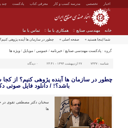
اخبار
تخصصی
مدرسه کسب و کار
معرفی کتاب
پادکست
چند ر
یادداشت
خانه
مهندسی صنایع
همکاری با ما
تماس با ما
شما اینجا هستید »
صفحه اصلی »
چطور در سازمان ها آینده پژوهی کنیم؟ ا
گروه :
پادکست مهندسی صنایع
/
خبرنامه
/
عمومی
/
موبایل
/
ویژه ها
شناسه :
۷۴۳۷
۲۷ اردیبهشت ۱۳۹۴ - ۲۳:۴۱
۰
دیدگاه
چطور در سازمان ها آینده پژوهی کنیم؟ از کجا ش
باشد؟! / دانلود فایل صوتی دک
سخنان دکتر مصطفی تقوی در خ
ها