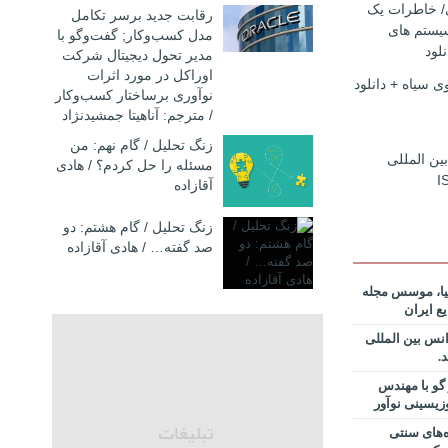
ی/ خاطرات یک
رقابت جدید برسر تکامل
حمد
یستم های
مدل کسب‌و‌کار; گفت‌وگو با
لود
مدیر تحول دیجیتال شرکت
نگ مدیران
اوراکل در مورد اثرات
 در فرایند
 سیاه + دانلود
نوآوری برساختار کسب‌وکار
دانلود فایل
/ مترجم: آناهیتا جمشیدنژاد
 سازمانهای
زنگ تحلیل / گام نهم: من
بین المللی
+دانلود فایل
مسئله را حل کردم؟ / هادی
I
آقازاده
 نظریه
ان خدمات،
زنگ تحلیل / گام هشتم: دو
ندس پیمان
صد گفته… / هادی آقازاده
 نظریه
یا، موسس مجله
ان خدمات،
ع ایران
 حامد
نس بین المللی
 نظریه
ان خدمات،
گو با مهندس
ر مسعود
زیسینی نوآور
ه‌های سنتی
نویس در