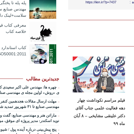
صدا
 :
https://iien.ir/?p=7437
پله پله تا پختگ
کسب و کارهای پروژه محور/ دکتر م
از
مهندس صنایع س
صبحیه+دانلود فایل
کلیدهای
سلامت+لینک دان
بالا
پادکست کنفرانس مدیریت: منتوری
و
ارشد برای ارتقای شایستگیهای کلیدی
معرفی کتاب قوی
پایین
استراتژی/ دکتر محمد ابویی اردکان+
خلاصه کتاب
استفاده
صوتی
کنید.
پادکست کنفرانس مدیریت: چگونه
کتاب استاندارد 
خلاق تری بسازیم/ دکتر کیوان وکیلی
صوتی
SO50001:2011
پادکست کنفرانس مدیریت: کاربرد
قراردادها در تدوین سیستمهای جبر
جایزه نوبل اقتصاد/ بخش سوم/ مه
دیانی+دانلود فایل صوتی
جدیدترین مطالب
پادکست کنفرانس مدیریت: کاربرد
چهره ها: مهندس علی اکبر سعیدی ک
قراردادها در تدوین سیستمهای جبر
ی «روش» اولین مجله ی مهندسی صنای
جایزه نوبل اقتصاد/ بخش دوم / دکتر
فیلم مراسم نکوداشت چهار
قدوسی+دانلود فایل صوتی
مهلت ارسال مقالات هجدهمین کنفرا
مهندسی صنایع تا ۳۱ شهریور تمدید شد.
دهه فعالیت علمی جناب آقای
پادکست کنفرانس مدیریت: کاربرد
قراردادها در تدوین سیستمهای جبر
ماراتن هنر و مهندسی صنایع: گفت و 
دکتر علینقی مشایخی – ۸ آبان
جایزه نوبل اقتصاد/ بخش اول / دکت
نوید اسکندر: مدیر پروژه ای موفق، مو
ماه ۹۹
طالبیان+دانلود فایل صوتی
پنج پیش‌بینی درباره آینده پول / شیو
پادکست سخنرانی دکتر بهرخ خوش