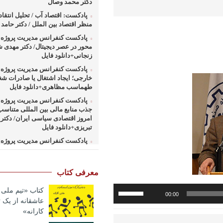
دکتر محمد وصال
پادکست: اقتصاد آب / تحلیل انتقا
منظر اقتصاد بین الملل / دکتر حام
پادکست کنفرانس مدیریت پروژه: 
محور در عصر دیجیتال/ دکتر مهدی 
زنجانی+دانلود فایل
پادکست کنفرانس مدیریت پروژه: 
خارجی؛ ایجاد اشتغال یا صادرات شغ
طهماسب مظاهری+دانلود فایل
پادکست کنفرانس مدیریت پروژه: 
جذب منابع مالی بین المللی متناسب
امروز اقتصادی سیاسی ایران/ دکتر
تبریزی+دانلود فایل
پادکست کنفرانس مدیریت پروژه: 
همکاریهای منطق های و بین المللی
کارهای پروژه محور/ دکتر یحیی آل 
فایل
معرفی کتاب
پادکست کنفرانس مدیریت پروژه: 
برای
وزارت نفت در ارتقای مدیریت طرحه
کتاب «تیم ملی ب
00:00
افزایش
صنعت نفت/ مهندس حبیب الله بیطر
عاشقانه از یک
یا
فایل
کارانه»
کاهش
پادکست کنفرانس مدیریت پروژه: