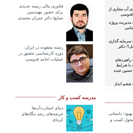
فناوری مالی زمینه جدیدی
دی آب مجازی از
برای حضور مهندسین
د قدوسی
صنایع/ دکتر عمران محمدی
مدیریت پروژه
شامی
سرمایه گذاری
ل؟/ دکتر
رشته مفقوده در ایران:
دوره کارشناسی تحقیق در
عملیات /حامد قدوسی
راهبردهای
 با شرایط
 حسین عبده
چشم انداز
 در کسب و
اسحاق+دانلود
مدرسه کسب و کار
دنیای استارت‌آپ‌ها:
راهبردهای
ای بالادستی
هبود؛ داستانی
عرصه‌های رشد بنگاه‌های
ف+دانلود
کره‌ای‌
 تحول کسب و
 حکمرانی در