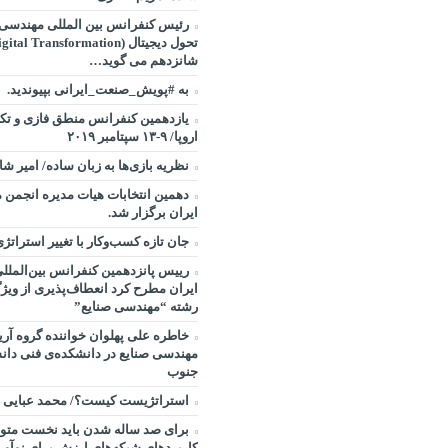
رئیس کنفرانس بین المللی مهندسی ص
شانزدهم می گوید…
به #پویش_صنعت_ایرانی بپیوندید.
یازدهمین کنفرانس منطق فازی و تکن
اروپا/ ۹-۱۳ سپتامبر ۲۰۱۹
نظریه بازی‌ها به زبان ساده/ امیر ش
دهمین انتخابات هیات مدیره انجمن 
ایران برگزار شد.
جان تازه کسب‌وکار با تغییر استراتژ
رییس پانزدهمین کنفرانس بین‌الملل
ایران مطرح کرد انعطاف‌پذیری از ویژ
رشته “مهندسی صنایع”
خاطره علی پهلوان خواننده گروه آریا
مهندسی صنایع در دانشکده‌ی فنی دانش
جنوب
استراتژیست کیست؟‬/ محمد عبایی
برای صد ساله شدن باید نخست متول
کاربردهای شبکه‌های ارزش برای نوآو