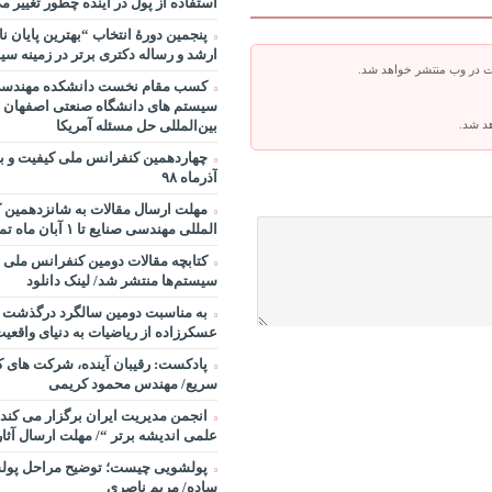
استفاده از پول در آینده چطور تغییر می
خصوص مدیریت و اقتصاد در فضا + 
پنجمین دورۀ انتخاب “بهترین پایان ­ن
روی ماه و مریخ
ارشد و رساله دکتری برتر در زمینه سی
پادکست/ سخنان دکتر سعید رمض
ت در وب منتشر خواهد شد.
کسب مقام نخست دانشکده مهندسی 
مدیریت دارایی های فیزیکی
سیستم های دانشگاه صنعتی اصفهان 
چطور در سازمان ها آینده پژوهی ک
هد شد.
بین‌المللی حل مسئله آمریکا
شروع کنیم؟ برنامه چه باید باشد؟! / 
صوتی دکتر تقوی
آذرماه ۹۸
فایل صوتی گفت و گوی رامبد جوان
مصطفی تقوی در خصوص آینده پژوه
مهلت ارسال مقالات به شانزدهمین 
خندوانه
المللی مهندسی صنایع تا ۱ آبان ماه تمدید شد.
سخنرانی دکتر دیواندری در خصوص
کتابچه مقالات دومین کنفرانس ملی 
بانکداری / کنفرانس ملی توسعه مد
سیستم‌ها منتشر شد/ لینک دانلود
بانکی
به مناسبت دومین سالگرد درگذشت پ
سخنرانی دکتر علیرضا فیض بخش با
عسکرزاده از ریاضیات به دنیای واقعیت
پژوهی نظام بانکداری / ۹ بهمن ماه ۹۲
پادکست: رقیبان آینده، شرکت های ک
سریع/ مهندس محمود کریمی
انجمن مدیریت ایران برگزار می کند:
علمی اندیشه برتر “/ مهلت ارسال آثار ۱۵ شهریور ۸
پولشویی چیست؛ توضیح مراحل پولش
ساده/ مریم ناصری