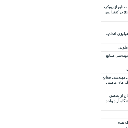
نایع از رویکرد
تحول دیجیتال (Digital Transformation) در کنفرانس
ولوژی اتحادیه
املویی
مهندسی صنایع
ی
ی مهندسی صنایع
گی‌های ماهیتی
ن از هفته‌ی
گاه آزاد واحد
د شد:
ری