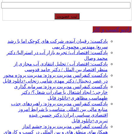
رادیو کسب و کار
پادکست: رقیبان آینده، شرکت های کوچک اما با رشد
سریع/ مهندس محمود کریمی
پادکست: اقتصاد آب/ تجربه بازار آب در استرالیا/ دکتر
محمد وصال
پادکست: اقتصاد آب / تحلیل انتقادی آب مجازی از
منظر اقتصاد بین الملل / دکتر حامد قدوسی
پادکست کنفرانس مدیریت پروژه: مدیریت پروژه محور
در عصر دیجیتال/ دکتر مهدی شامی زنجانی+دانلود فایل
پادکست کنفرانس مدیریت پروژه: سرمایه گذاری
خارجی؛ ایجاد اشتغال یا صادرات شغل؟/ دکتر
طهماسب مظاهری+دانلود فایل
پادکست کنفرانس مدیریت پروژه: راهبردهای جذب
منابع مالی بین المللی متناسب با شرایط امروز
اقتصادی سیاسی ایران/ دکتر حسین عبده
تبریزی+دانلود فایل
پادکست کنفرانس مدیریت پروژه: چشم انداز
همکاریهای منطق های و بین المللی در کسب و کارهای