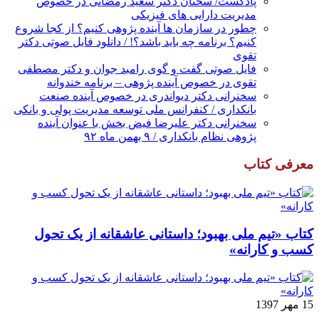
پادکست/ سخنان دکتر سعید رمضانی در خصوص
مدیریت دارایی های فیزیکی
چطور در سازمان ها آینده پژوهی کنیم؟ از کجا شروع
کنیم؟ برنامه چه باید باشد؟! / دانلود فایل صوتی دکتر
تقوی
فایل صوتی گفت و گوی رامبد جوان و دکتر مصطفی
تقوی در خصوص آینده پژوهی – برنامه خندوانه
سخنرانی دکتر دیواندری در خصوص آینده صنعت
بانکداری / کنفرانس ملی توسعه مدیریت پولی و بانکی
سخنرانی دکتر علیرضا فیض بخش با عنوان آینده
پژوهی نظام بانکداری / ۹ بهمن ماه ۹۲
معرفی کتاب
کتاب «تیم ملی بهبود؛ داستانی عاشقانه از یک تحول
کسب و کارانه»
15 مهر 1397