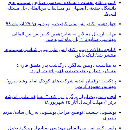
کسب مقام نخست دانشکده مهندسی صنایع و سیستم های
دانشگاه صنعتی اصفهان در مسابقات بین‌المللی حل مسئله
آمریکا
چهاردهمین کنفرانس ملی کیفیت و بهره وری/ ۲۷ آذرماه ۹۸
مهلت ارسال مقالات به شانزدهمین کنفرانس بین المللی
مهندسی صنایع تا ۱ آبان ماه تمدید شد.
کتابچه مقالات دومین کنفرانس ملی پویایی‌شناسی سیستم‌ها
منتشر شد/ لینک دانلود
به مناسبت دومین سالگرد درگذشت پدر منطق فازی؛
عسکرزاده از ریاضیات به دنیای واقعیت پل زد.
پادکست: رقیبان آینده، شرکت های کوچک اما با رشد سریع/
مهندس محمود کریمی
انجمن مدیریت ایران برگزار می کند: ” مسابقه علمی اندیشه
برتر “/ مهلت ارسال آثار ۱۵ شهریور ۹۸
پولشویی چیست؛ توضیح مراحل پولشویی به زبان ساده/ مریم
ناصری
رئیس کنفرانس بین المللی مهندسی صنایع از رویکرد تحول