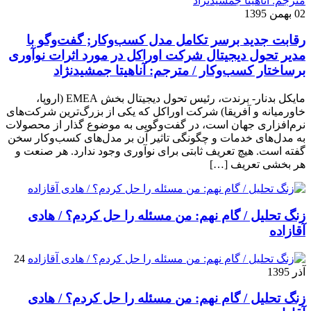
02 بهمن 1395
رقابت جدید برسر تکامل مدل کسب‌و‌کار; گفت‌وگو با
مدیر تحول دیجیتال شرکت اوراکل در مورد اثرات نوآوری
برساختار کسب‌وکار / مترجم: آناهیتا جمشیدنژاد
مایکل بدنار- برندت، رئیس تحول دیجیتال بخش EMEA (اروپا،
خاورمیانه و آفریقا) شرکت اوراکل که یکی از بزرگ‌ترین شرکت‌های
نرم‌افزاری جهان است، در گفت‌وگویی به موضوع گذار از محصولات
به مدل‌های خدمات و چگونگی تاثیر آن بر مدل‌های کسب‌و‌کار سخن
گفته است. هیچ تعریف ثابتی برای نوآوری وجود ندارد. هر صنعت و
هر بخشی تعریف […]
زنگ تحلیل / گام نهم: من مسئله را حل کردم؟ / هادی
آقازاده
24
آذر 1395
زنگ تحلیل / گام نهم: من مسئله را حل کردم؟ / هادی