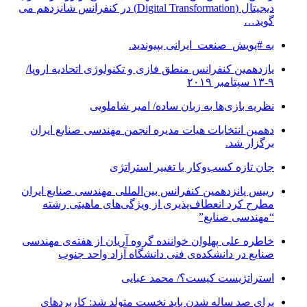
دیجیتال (Digital Transformation) در کنفرانس شانزدهم می
گوید…
به #پویش_صنعت_ایرانی بپیوندید.
یازدهمین کنفرانس منطق فازی و تکنولوژی اتحادیه اروپا/
۹-۱۳ سپتامبر ۲۰۱۹
نظریه بازی‌ها به زبان ساده/ امیر شاملویی
دهمین انتخابات هیات مدیره انجمن مهندسی صنایع ایران
برگزار شد.
جان تازه کسب‌وکار با تغییر استراتژی
رییس پانزدهمین کنفرانس بین‌المللی مهندسی صنایع ایران
مطرح کرد انعطاف‌پذیری از ویژگی‌های ماهیتی رشته
“مهندسی صنایع”
خاطره علی پهلوان خواننده گروه آریان از هفته‌ی مهندسی
صنایع در دانشکده‌ی فنی دانشگاه آزاد واحد جنوب
استراتژیست کیست؟‬/ محمد عبایی
برای صد ساله شدن باید نخست متولد شد: کاربردهای