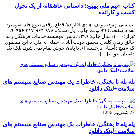
کتاب «تیم ملی بهبود؛ داستانی عاشقانه از یک تحول
کسب و کارانه»
تیم ملی بهبود/ مولف: هادی آقازاده/ قطع: رقعی/ نوع جلد: شومیز/
تعداد صفحه:۳۴۴/ نوبت چاپ: اول/ شابک: ۹۷۸-۹۶۴-۳۱۷-۹۵۶-۴/
تیراژ:۱۰۰۰/ سال چاپ: ۱۳۹۷/ ناشر: موسسه خدمات فرهنگی رسا
خالق رمانِ کلیدر، محمود دولت آبادی، جمله ای دارد با این مضمون
که «هیچ داستان برجسته ای با پایان خوش تمام نمی شود، بلکه یک
داستان خوب […]
پله پله تا پختگی/ خاطرات یک مهندس صنایع سیستم های
سلامت+لینک دانلود
27 شهریور 1396
پله پله تا پختگی/ خاطرات یک مهندس صنایع سیستم های
سلامت+لینک دانلود