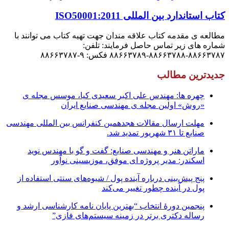
کتاب استاندارد بین المللی ISO50001:2011
مطالعه ی مقدمه کتاب علاقه مندان جهت تهیه کتاب می توانند با
شماره های زیر تماس حاصل فرمایند: تلفن:
۸۸۶۶۳۷۸۷-۸۸۶۶۳۷۸۸-۸۸۶۶۳۷۸۹ فکس: ۹-۸۸۶۶۳۷۸۷
جدیدترین مطالب
چهره ها: مهندس علی اکبر سعیدی کیا، موسس مجله ی
«روش» اولین مجله ی مهندسی صنایع ایران
مهلت ارسال مقالات هجدهمین کنفرانس بین المللی مهندسی
صنایع تا ۳۱ شهریور تمدید شد.
ماراتن هنر و مهندسی صنایع: گفت و گو با مهندس نوید
اسکندر: مدیر پروژه ای موفق، موزیسینی نوآور
پنج پیش‌بینی درباره آینده پول / شیوه‌های سنتی استفاده از
پول در آینده چطور تغییر می‌کند
پنجمین دورۀ انتخاب “بهترین پایان ­نامه کارشناسی­ ارشد و
رساله دکتری برتر در زمینه سیستم‌های فازی”