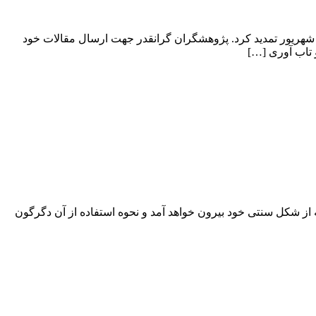
نا بر اعلام دبیرخانه هجدهمین کنفرانس بین المللی مهندسی صنایع جهت مساعدت بیشتر با مخاطبین کنفرانس، مهلت ارسال مقاله را تا ۳۱ شهریور تمدید کرد. پژوهشگران گرانقدر جهت ارسال مقالات خود
ه از شکل سنتی خود بیرون خواهد آمد و نحوه استفاده از آن دگرگون