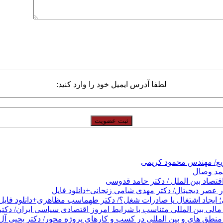
لطفا آدرس ایمیل خود را وارد کنید:
ریع/ مهندس محمود کریمی
حمد وصال
قتصاد بین الملل / دکتر حامد قدوسی
عصر دیجیتال/ دکتر مهدی شامی زنجانی+دانلود فایل
 ایجاد اشتغال یا صادرات شغل؟/ دکتر طهماسب مظاهری+دانلود فایل
الی بین المللی متناسب با شرایط امروز اقتصادی سیاسی ایران/ دکتر
نطق های و بین المللی در کسب و کارهای پروژه محور/ دکتر یحیی آل 