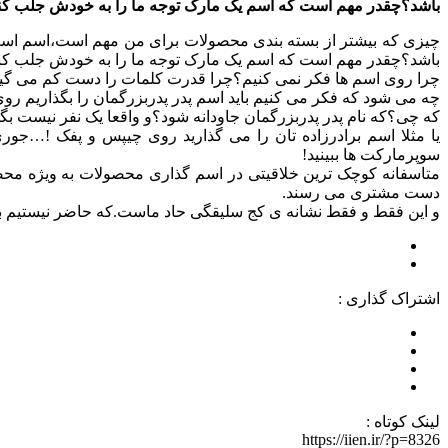
باشد؟چقدر مهم است که اسم یک مارک توجه ما را به خودش جلب کن
چیزی که بیشتر از بسته بندی محصولات برای من مهم است،اسم است.
باشد؟چقدر مهم است که اسم یک مارک توجه ما را به خودش جلب کن
چرا روی اسم ها فکر نمی کنیم؟چرا قدرت کلمات را دست کم می گی
چه می شود که فکر می کنیم باید اسم پدر پدربزرگمان را بگذاریم رو
که چی؟که نام پدر پدربزرگمان جاودانه شود؟و واقعا یک نفر نیست ب
یا مثلا اسم برادرزاده تان را می گذارید روی چیپس و پفک !…جو
سوپرمارکت ها ببینید!
متاسفانه کوچک ترین خلاقیتی در اسم گذاری محصولات به ویژه مح
دست مشتری می رسند.
و این فقط و فقط نشانه ی کج سلیقگی حاد ماست.که حاضر نیستیم برا
اشتراک گذاری :
لینک کوتاه :
https://iien.ir/?p=8326