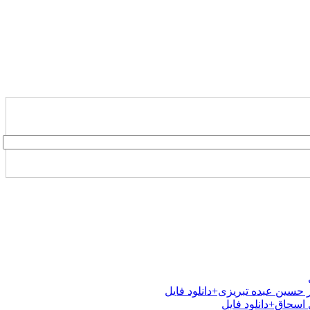
 حسین عبده تبریزی+دانلود فایل
اسحاق+دانلود فایل