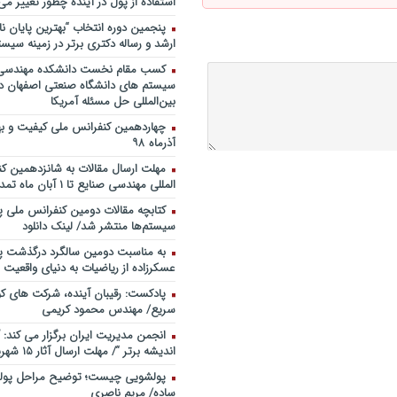
استفاده از پول در آینده چطور تغییر می‌
روی ماه و مریخ
پنجمین دورۀ انتخاب “بهترین پایان ­نا
پادکست/ سخنان دکتر سعید رمض
ارشد و رساله دکتری برتر در زمینه سیست
مدیریت دارایی های فیزیکی
کسب مقام نخست دانشکده مهندسی 
چطور در سازمان ها آینده پژوهی کن
سیستم های دانشگاه صنعتی اصفهان در
شروع کنیم؟ برنامه چه باید باشد؟! / د
بین‌المللی حل مسئله آمریکا
صوتی دکتر تقوی
فایل صوتی گفت و گوی رامبد جوان
آذرماه ۹۸
مصطفی تقوی در خصوص آینده پژوه
خندوانه
مهلت ارسال مقالات به شانزدهمین ک
المللی مهندسی صنایع تا ۱ آبان ماه تمدید شد.
سخنرانی دکتر دیواندری در خصوص
بانکداری / کنفرانس ملی توسعه مدی
کتابچه مقالات دومین کنفرانس ملی پ
بانکی
سیستم‌ها منتشر شد/ لینک دانلود
سخنرانی دکتر علیرضا فیض بخش با
به مناسبت دومین سالگرد درگذشت پد
پژوهی نظام بانکداری / ۹ بهمن ماه ۹۲
عسکرزاده از ریاضیات به دنیای واقعیت پ
پادکست: رقیبان آینده، شرکت های کو
سریع/ مهندس محمود کریمی
انجمن مدیریت ایران برگزار می کند: 
اندیشه برتر “/ مهلت ارسال آثار ۱۵ شهریور ۹۸
پولشویی چیست؛ توضیح مراحل پولش
ساده/ مریم ناصری