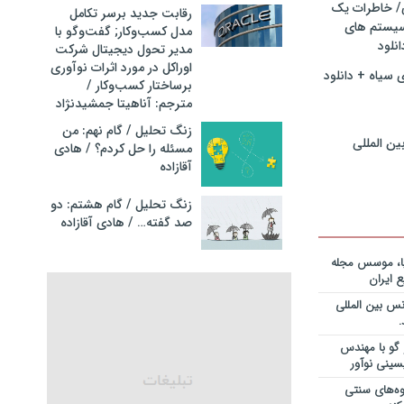
ی/ خاطرات یک
رقابت جدید برسر تکامل
سیستم های
مدل کسب‌و‌کار; گفت‌وگو با
نگ مدیران
نلود
مدیر تحول دیجیتال شرکت
در فرایند
اوراکل در مورد اثرات نوآوری
نلود فایل
 سیاه + دانلود
برساختار کسب‌وکار /
مترجم: آناهیتا جمشیدنژاد
سازمانهای
دانلود فایل
زنگ تحلیل / گام نهم: من
ین المللی
مسئله را حل کردم؟ / هادی
آقازاده
ریه قراردادها
جایزه نوبل
انی+دانلود
زنگ تحلیل / گام هشتم: دو
صد گفته… / هادی آقازاده
ریه قراردادها
جایزه نوبل
یا، موسس مجله
ی+دانلود فایل
 ایران
س بین المللی
ریه قراردادها
جایزه نوبل
یان+دانلود
گو با مهندس
سینی نوآور
نویس در
وه‌های سنتی
ساخت کارخانه