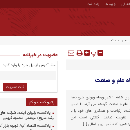
نه ای
چهره ها
یادداشت
پ
عضویت در خبرنامه
لطفا آدرس ایمیل خود را وارد کنید:
به گزارش اخبار مهندسی صنایع ایران شنبه ۱۱ شهریورماه ورودی های دهه
رادیو کسب و کار
ه علم و صنعت گردهم می آیند تا ضمن
ه، ارتباطات و همکاری های خود را با
پادکست: رقیبان آینده، شرکت های 
تقویت نمایند. گفتنی است این
رشد سریع/ مهندس محمود کریمی
مین کنفرانس بین المللی […]
پادکست: اقتصاد آب/ تجربه بازار آب 