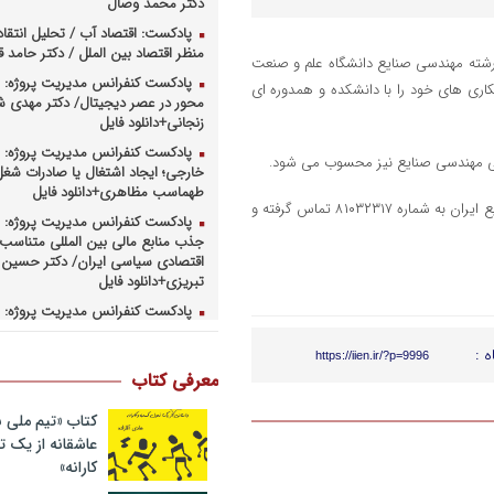
دکتر محمد وصال
پادکست: اقتصاد آب / تحلیل انتقا
منظر اقتصاد بین الملل / دکتر حامد
گزارش اخبار مهندسی صنایع ایران شنبه ۱۱ شهریورماه ورودی های دهه ۶۰ رشته مهندسی صنایع دانشگاه علم و صنعت
پادکست کنفرانس مدیریت پروژه: م
اری های خود را با دانشکده و همدوره ای
محور در عصر دیجیتال/ دکتر مهدی 
زنجانی+دانلود فایل
پادکست کنفرانس مدیریت پروژه: س
ی مهندسی صنایع نیز محسوب می شود.
خارجی؛ ایجاد اشتغال یا صادرات شغل
طهماسب مظاهری+دانلود فایل
علاقه مندان جهت حضور در این برنامه می توانند با دفتر انجمن مهندسی صنایع ایران به شماره ۸۱۰۳۲۳۱۷ تماس گرفته و
پادکست کنفرانس مدیریت پروژه: ر
جذب منابع مالی بین المللی متناسب ب
اقتصادی سیاسی ایران/ دکتر حسین 
تبریزی+دانلود فایل
پادکست کنفرانس مدیریت پروژه: چ
همکاریهای منطق های و بین المللی 
کارهای پروژه محور/ دکتر یحیی آل اس
ه :
https://iien.ir/?p=9996
فایل
معرفی کتاب
پادکست کنفرانس مدیریت پروژه: ر
وزارت نفت در ارتقای مدیریت طرحها
کتاب «تیم ملی ب
صنعت نفت/ مهندس حبیب الله بیطرف
عاشقانه از یک
کارانه»
پادکست کنفرانس مدیریت پروژه: ح
کسب و کارهای پروژه محور/ دکتر مح