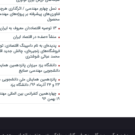
نسل چهارم مهندسی / اثرگذاری هرچه
فناوری‌های پیشرفته بر پروژه‌های مهن
محصول
۱۳ توصیه اقتصاددان معروف به ایران
منشأ «صف» در اقتصاد ایران
پدیده‌ای به نام دامپینگ اقتصادی; تو
فروشگاه‌های زنجیره‌ای، چالش جدید اقت
محمد عبائی شوشتری
دانشگاه یزد میزبان پانزدهمین هما
دانشجویی مهندسی صنایع
پانزدهمین همایش ملی دانشجویی م
۲۳ و ۲۴ آذرماه ۹۶/ دانشگاه یزد
۱۹ بهمن ۹۶