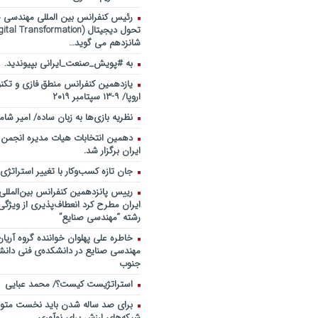
رئیس کنفرانس بین المللی مهندسی صن
شانزدهم می گوید…
به #پویش_صنعت_ایرانی بپیوندید.
یازدهمین کنفرانس منطق فازی و تکنو
اروپا/ ۹-۱۳ سپتامبر ۲۰۱۹
نظریه بازی‌ها به زبان ساده/ امیر شام
دهمین انتخابات هیات مدیره انجمن
ایران برگزار شد.
جان تازه کسب‌وکار با تغییر استراتژی
رییس پانزدهمین کنفرانس بین‌الملل
ایران مطرح کرد انعطاف‌پذیری از ویژگ
رشته “مهندسی صنایع”
خاطره علی پهلوان خواننده گروه آریان
مهندسی صنایع در دانشکده‌ی فنی دانشگ
جنوب
استراتژیست کیست؟‬/ محمد عبایی
برای صد ساله شدن باید نخست متولد
شبکه‌های ارزش برای نوآوری