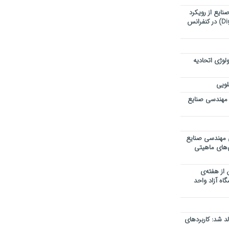
ایع از رویکرد
تحول دیجیتال (Digital Transformation) در کنفرانس
لوژی اتحادیه
لویی
 مهندسی صنایع
ی مهندسی صنایع
ی‌های ماهیتی
 از هفته‌ی
اه آزاد واحد
 شد: کاربردهای