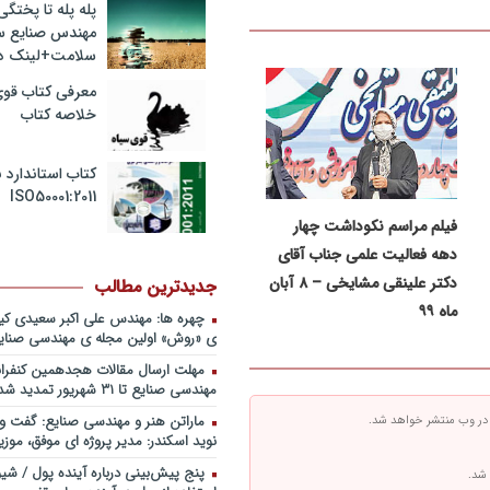
پله پله تا پختگ
صبحیه+دانلود فایل
مهندس صنایع 
پادکست کنفرانس مدیریت: منتوری
سلامت+لینک دا
ارشد برای ارتقای شایستگیهای کلیدی 
استراتژی/ دکتر محمد ابویی اردکان+دا
معرفی کتاب قوی
صوتی
خلاصه کتاب
پادکست کنفرانس مدیریت: چگونه 
خلاق تری بسازیم/ دکتر کیوان وکیلی+
صوتی
کتاب استاندارد ب
ISO50001:2011
پادکست کنفرانس مدیریت: کاربرد نظ
در تدوین سیستمهای جبران خدمات، 
فیلم مراسم نکوداشت چهار
اقتصاد/ بخش سوم/ مهندس پیمان دی
دهه فعالیت علمی جناب آقای
فایل صوتی
دکتر علینقی مشایخی – ۸ آبان
جدیدترین مطالب
پادکست کنفرانس مدیریت: کاربرد نظ
ماه ۹۹
در تدوین سیستمهای جبران خدمات، 
چهره ها: مهندس علی اکبر سعیدی ک
اقتصاد/ بخش دوم / دکتر حامد قدوس
ی «روش» اولین مجله ی مهندسی صنایع
صوتی
مهلت ارسال مقالات هجدهمین کنفران
پادکست کنفرانس مدیریت: کاربرد نظ
مهندسی صنایع تا ۳۱ شهریور تمدید شد.
در تدوین سیستمهای جبران خدمات، 
اقتصاد/ بخش اول / دکتر مسعود طالب
ماراتن هنر و مهندسی صنایع: گفت و 
 در وب منتشر خواهد شد.
فایل صوتی
نوید اسکندر: مدیر پروژه ای موفق، موزی
پادکست سخنرانی دکتر بهرخ خوش
پنج پیش‌بینی درباره آینده پول / شی
 شد.
خصوص مدیریت و اقتصاد در فضا + 