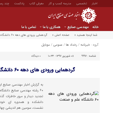
اخبار
تخصصی
مدرسه کسب و کار
معرفی کتاب
پادکست
چند رسا
خانه
مهندسی صنایع
همکاری با ما
تماس با ما
شما اینجا هستید »
صفحه اصلی »
گردهمایی ورودی های دهه ۶۰ دانشگاه علم و صنعت
گروه :
خبرنامه
/
رخداد ها
/
عمومی
/
موبایل
شناسه :
۹۹۹۶
۰۸ شهریور ۱۳۹۶ - ۱۰:۳۴
۰
دیدگاه
گردهمایی ورودی های دهه ۶۰ دانشگاه علم و صنعت
۶۰ رشته مهندسی صنایع دانشگا
تجدید دیدار و مرور خاطرات گذشت
دانشکده و همدوره ای خود 
نشست، سومین هم اندیشی چهارده