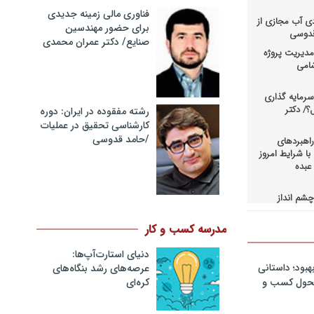
فناوری مالی زمینه جدیدی
دی آب مجازی از
برای حضور مهندسین
 قدوسی
صنایع/ دکتر عمران محمدی
دیریت پروژه
شامی
رمایه گذاری
؟/ دکتر
رشته مفقوده در ایران: دوره
کارشناسی تحقیق در عملیات
/حامد قدوسی
اهبردهای
ا شرایط امروز
عبده
شم انداز
در کسب و
حاق+دانلود
مدرسه کسب و کار
دنیای استارت‌آپ‌ها:
اهبردهای
ی بالادستی
هبود؛ داستانی
عرصه‌های رشد بنگاه‌های
+دانلود فایل
کره‌ای‌
 تحول کسب و
کمرانی در
مد