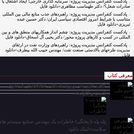
پادکست کنفرانس مدیریت پروژه: سرمایه گذاری خارجی؛ ایجاد اشتغال یا
صادرات شغل؟/ دکتر طهماسب مظاهری+دانلود فایل
پادکست کنفرانس مدیریت پروژه: راهبردهای جذب منابع مالی بین المللی
متناسب با شرایط امروز اقتصادی سیاسی ایران/ دکتر حسین عبده
تبریزی+دانلود فایل
پادکست کنفرانس مدیریت پروژه: چشم انداز همکاریهای منطق های و بین
المللی در کسب و کارهای پروژه محور/ دکتر یحیی آل اسحاق+دانلود فایل
پادکست کنفرانس مدیریت پروژه: راهبردهای وزارت نفت در ارتقای
مدیریت طرحهای بالادستی صنعت نفت/ مهندس حبیب الله بیطرف+دانلود
فایل
پادکست کنفرانس مدیریت پروژه: حکمرانی در کسب و کارهای پروژه
محور/ دکتر محمد صبحیه+دانلود فایل
معرفی کتاب
پادکست کنفرانس مدیریت: منتورینگ مدیران ارشد برای ارتقای
شایستگیهای کلیدی در فرایند استراتژی/ دکتر محمد ابویی اردکان+دانلود فایل
کتاب «تیم ملی بهبود؛ داستانی عاشقانه از یک تحول
صوتی
کسب و کارانه»
پادکست کنفرانس مدیریت: چگونه سازمانهای خلاق تری بسازیم/ دکتر
کیوان وکیلی+دانلود فایل صوتی
پادکست کنفرانس مدیریت: کاربرد نظریه قراردادها در تدوین سیستمهای
جبران خدمات، جایزه نوبل اقتصاد/ بخش سوم/ مهندس پیمان دیانی+دانلود
فایل صوتی
پله پله تا پختگی/ خاطرات یک مهندس صنایع سیستم های
پادکست کنفرانس مدیریت: کاربرد نظریه قراردادها در تدوین سیستمهای
سلامت+لینک دانلود
جبران خدمات، جایزه نوبل اقتصاد/ بخش دوم / دکتر حامد قدوسی+دانلود