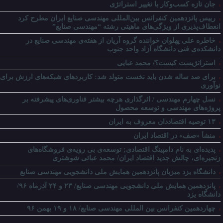
جان تازه کسب‌وکار با تغییر استراتژی
رییس پانزدهمین کنفرانس بین‌المللی مهندسی صنایع ایران مطرح کرد
انعطاف‌پذیری از ویژگی‌های ماهیتی رشته “مهندسی صنایع”
خاطره علی پهلوان خواننده گروه آریان از هفته‌ی مهندسی صنایع در
دانشکده‌ی فنی دانشگاه آزاد واحد جنوب
استراتژیست کیست؟‬/ محمد عبایی
برای صد ساله شدن باید نخست متولد شد: کاربردهای شبکه‌های ارزش برای
نوآوری
نسل چهارم مهندسی / اثرگذاری هرچه بیشتر فناوری‌های پیشرفته بر
پروژه‌های مهندسی و توسعه محصول
۱۳ توصیه اقتصاددان معروف به ایران
منشأ «صف» در اقتصاد ایران
پدیده‌ای به نام دامپینگ اقتصادی; توسعه‌ی بی رویه‌ی فروشگاه‌های
زنجیره‌ای، چالش جدید اقتصاد ایران/ محمد عبائی شوشتری
دانشگاه یزد میزبان پانزدهمین همایش ملی دانشجویی مهندسی صنایع
پانزدهمین همایش ملی دانشجویی مهندسی صنایع/ ۲۳ و ۲۴ آذرماه ۹۶/
دانشگاه یزد
چهاردهمین کنفرانس بین المللی مهندسی صنایع/ ۱۸ و ۱۹ بهمن ۹۶