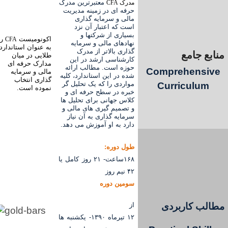
معتبرترین مدرک
مدرک CFA
حرفه ای در زمینه مدیریت
مالی و سرمایه گذاری
است که اعتبار آن نزد
بسیاری از شرکتها و
اکونومیست
را
CFA
نهادهای مالی و سرمایه
به عنوان استاندارد
گذاری بالاتر از مدرک
منابع جامع
طلایی در میان
کارشناسی ارشد در این
مدارک حرفه ای
حوزه است. مطالب ارائه
Comprehensive
مالی و سرمایه
شده در این استاندارد، کلیه
گذاری انتخاب
مواردی را که یک تحلیل گر
Curriculum
نموده است.
خبره در سطح حرفه ای و
کلاس جهانی برای تحلیل ها
و تصمیم گیری های مالی و
سرمایه گذاری به آن نیاز
دارد به او آموزش می دهد.
طول دوره:
۱۶۸ساعت- ۲۱ روز کامل یا
۴۲ نیم روز
سومین دوره
مطالب کاربردی
از
۱۲ تیرماه ۱۳۹۰- یکشنبه ها