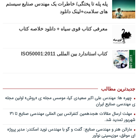
فایل صوتی
پله پله تا پختگی/ خاطرات یک مهندس صنایع سیستم
پادکست کنفرانس مدیریت: چگونه سازمانهای خلاق تری بسازیم/ دکتر
های سلامت+لینک دانلود
کیوان وکیلی+دانلود فایل صوتی
پادکست کنفرانس مدیریت: کاربرد نظریه قراردادها در تدوین سیستمهای
معرفی کتاب قوی سیاه + دانلود خلاصه کتاب
جبران خدمات، جایزه نوبل اقتصاد/ بخش سوم/ مهندس پیمان دیانی+دانلود
فایل صوتی
پادکست کنفرانس مدیریت: کاربرد نظریه قراردادها در تدوین سیستمهای
جبران خدمات، جایزه نوبل اقتصاد/ بخش دوم / دکتر حامد قدوسی+دانلود
کتاب استاندارد بین المللی ISO50001:2011
فایل صوتی
پادکست کنفرانس مدیریت: کاربرد نظریه قراردادها در تدوین سیستمهای
جبران خدمات، جایزه نوبل اقتصاد/ بخش اول / دکتر مسعود طالبیان+دانلود
فایل صوتی
جدیدترین مطالب
پادکست سخنرانی دکتر بهرخ خوشنویس در خصوص مدیریت و اقتصاد در
فضا + ساخت کارخانه روی ماه و مریخ
چهره ها: مهندس علی اکبر سعیدی کیا، موسس مجله ی «روش» اولین مجله
ی مهندسی صنایع ایران
پادکست/ سخنان دکتر سعید رمضانی در خصوص مدیریت دارایی های
فیزیکی
مهلت ارسال مقالات هجدهمین کنفرانس بین المللی مهندسی صنایع تا ۳۱
شهریور تمدید شد.
چطور در سازمان ها آینده پژوهی کنیم؟ از کجا شروع کنیم؟ برنامه چه باید
باشد؟! / دانلود فایل صوتی دکتر تقوی
ماراتن هنر و مهندسی صنایع: گفت و گو با مهندس نوید اسکندر: مدیر پروژه
فایل صوتی گفت و گوی رامبد جوان و دکتر مصطفی تقوی در خصوص
ای موفق، موزیسینی نوآور