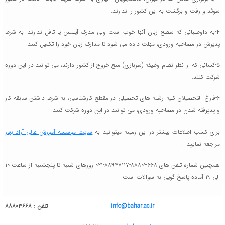
سوئد و رفت و برگشت به این کشور را ندارند.
۴-به داوطلبانی که سطح زبان آنها خوب است ولی مدرک آیلتس یا تافل ندارند. به شرط
پذیرش در مصاحبه ورودی، مهلت داده می شود تا مدارک زبان خود را تکمیل کنند.
۵-کسانی که از نظر نظام وظیفه (سربازی) منع خروج از کشور دارند، می توانند در این دوره
شرکت کنند.
۶-فارغ التحصیلان کلیه رشته های تحصیلی در مقطع کارشناسی، به شرط داشتن سابقه کار
و پذیرفته شدن در مصاحبه ورودی، می توانند در این دوره شرکت کنند.
برای کسب اطلاعات بیشتر در این زمینه میتوانید به
سایت موسسه آموزش عالی آزاد بهار
مراجعه نمایید .
همچنین شماره تلفن های ۸۸۸۰۳۶۶۸-۸۸۹۴۷۱۱۷-۰۲۱ روزهای شنبه تا پنجشنبه از ساعت ۱۰
الی ۱۹ آماده پاسخ گویی به سوالات است.
info@bahar.ac.ir
تلفن
:
۸۸۸۰۳۶۶۸