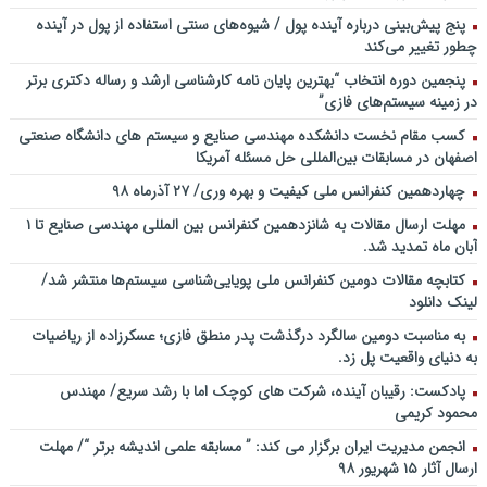
آینده پژوهی – برنامه خندوانه
پنج پیش‌بینی درباره آینده پول / شیوه‌های سنتی استفاده از پول در آینده
سخنرانی دکتر دیواندری در خصوص آینده صنعت بانکداری / کنفرانس
چطور تغییر می‌کند
ملی توسعه مدیریت پولی و بانکی
پنجمین دورۀ انتخاب “بهترین پایان ­نامه کارشناسی­ ارشد و رساله دکتری برتر
سخنرانی دکتر علیرضا فیض بخش با عنوان آینده پژوهی نظام بانکداری / ۹
در زمینه سیستم‌های فازی”
بهمن ماه ۹۲
کسب مقام نخست دانشکده مهندسی صنایع و سیستم های دانشگاه صنعتی
اصفهان در مسابقات بین‌المللی حل مسئله آمریکا
چهاردهمین کنفرانس ملی کیفیت و بهره وری/ ۲۷ آذرماه ۹۸
مهلت ارسال مقالات به شانزدهمین کنفرانس بین المللی مهندسی صنایع تا ۱
آبان ماه تمدید شد.
کتابچه مقالات دومین کنفرانس ملی پویایی‌شناسی سیستم‌ها منتشر شد/
لینک دانلود
به مناسبت دومین سالگرد درگذشت پدر منطق فازی؛ عسکرزاده از ریاضیات
به دنیای واقعیت پل زد.
پادکست: رقیبان آینده، شرکت های کوچک اما با رشد سریع/ مهندس
محمود کریمی
انجمن مدیریت ایران برگزار می کند: ” مسابقه علمی اندیشه برتر “/ مهلت
ارسال آثار ۱۵ شهریور ۹۸