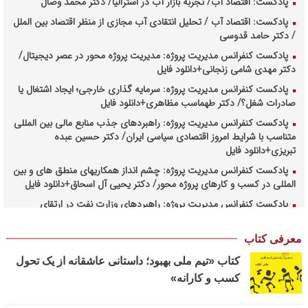
پادکست: اقتصاد آب/ تجربه بازار آب در استرالیا/ دکتر محمد وصال
پادکست: اقتصاد آب / تحلیل انتقادی آب مجازی از منظر اقتصاد بین الملل
/ دکتر حامد قدوسی
پادکست کنفرانس مدیریت پروژه: مدیریت پروژه محور در عصر دیجیتال/
دکتر مهدی شامی زنجانی+دانلود فایل
پادکست کنفرانس مدیریت پروژه: سرمایه گذاری خارجی؛ ایجاد اشتغال یا
صادرات شغل؟/ دکتر طهماسب مظاهری+دانلود فایل
پادکست کنفرانس مدیریت پروژه: راهبردهای جذب منابع مالی بین المللی
متناسب با شرایط امروز اقتصادی سیاسی ایران/ دکتر حسین عبده
تبریزی+دانلود فایل
پادکست کنفرانس مدیریت پروژه: چشم انداز همکاریهای منطق های و بین
المللی در کسب و کارهای پروژه محور/ دکتر یحیی آل اسحاق+دانلود فایل
پادکست کنفرانس مدیریت پروژه: راهبردهای وزارت نفت در ارتقای
مدیریت طرحهای بالادستی صنعت نفت/ مهندس حبیب الله بیطرف+دانلود
فایل
معرفی کتاب
پادکست کنفرانس مدیریت پروژه: حکمرانی در کسب و کارهای پروژه
کتاب «تیم ملی بهبود؛ داستانی عاشقانه از یک تحول
محور/ دکتر محمد صبحیه+دانلود فایل
کسب و کارانه»
پادکست کنفرانس مدیریت: منتورینگ مدیران ارشد برای ارتقای
شایستگیهای کلیدی در فرایند استراتژی/ دکتر محمد ابویی اردکان+دانلود