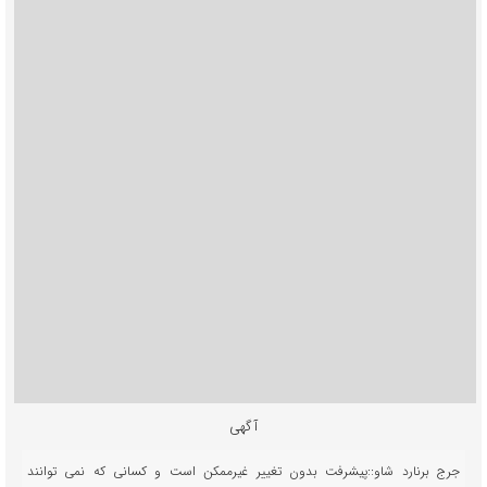
آگهی
جرج برنارد شاو::پیشرفت بدون تغییر غیرممکن است و کسانی که نمی توانند