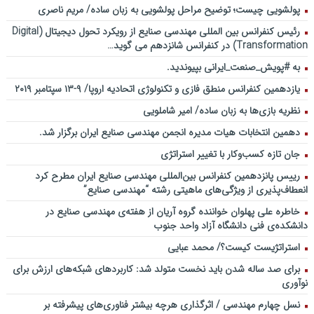
پولشویی چیست؛ توضیح مراحل پولشویی به زبان ساده/ مریم ناصری
رئیس کنفرانس بین المللی مهندسی صنایع از رویکرد تحول دیجیتال (Digital
Transformation) در کنفرانس شانزدهم می گوید…
به #پویش_صنعت_ایرانی بپیوندید.
یازدهمین کنفرانس منطق فازی و تکنولوژی اتحادیه اروپا/ ۹-۱۳ سپتامبر ۲۰۱۹
نظریه بازی‌ها به زبان ساده/ امیر شاملویی
دهمین انتخابات هیات مدیره انجمن مهندسی صنایع ایران برگزار شد.
جان تازه کسب‌وکار با تغییر استراتژی
رییس پانزدهمین کنفرانس بین‌المللی مهندسی صنایع ایران مطرح کرد
انعطاف‌پذیری از ویژگی‌های ماهیتی رشته “مهندسی صنایع”
خاطره علی پهلوان خواننده گروه آریان از هفته‌ی مهندسی صنایع در
دانشکده‌ی فنی دانشگاه آزاد واحد جنوب
استراتژیست کیست؟‬/ محمد عبایی
برای صد ساله شدن باید نخست متولد شد: کاربردهای شبکه‌های ارزش برای
نوآوری
نسل چهارم مهندسی / اثرگذاری هرچه بیشتر فناوری‌های پیشرفته بر