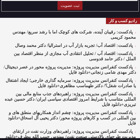
رادیو کسب و کار
پادکست: رقیبان آینده، شرکت های کوچک اما با رشد سریع/ مهندس
محمود کریمی
پادکست: اقتصاد آب/ تجربه بازار آب در استرالیا/ دکتر محمد وصال
پادکست: اقتصاد آب / تحلیل انتقادی آب مجازی از منظر اقتصاد بین
الملل / دکتر حامد قدوسی
پادکست کنفرانس مدیریت پروژه: مدیریت پروژه محور در عصر دیجیتال/
دکتر مهدی شامی زنجانی+دانلود فایل
پادکست کنفرانس مدیریت پروژه: سرمایه گذاری خارجی؛ ایجاد اشتغال
یا صادرات شغل؟/ دکتر طهماسب مظاهری+دانلود فایل
پادکست کنفرانس مدیریت پروژه: راهبردهای جذب منابع مالی بین
المللی متناسب با شرایط امروز اقتصادی سیاسی ایران/ دکتر حسین عبده
تبریزی+دانلود فایل
پادکست کنفرانس مدیریت پروژه: چشم انداز همکاریهای منطق های و
بین المللی در کسب و کارهای پروژه محور/ دکتر یحیی آل اسحاق+دانلود
فایل
پادکست کنفرانس مدیریت پروژه: راهبردهای وزارت نفت در ارتقای
مدیریت طرحهای بالادستی صنعت نفت/ مهندس حبیب الله بیطرف+دانلود