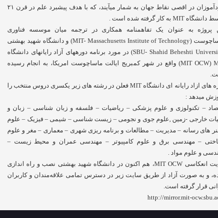
خودآموزان در اقصی نقاط جهان به شمار می­آیند، که با هدف پیشبرد علم در قرن ۲۱
نشگاه MIT به کار گرفته شده است .
 پروژه به عنوان یک تفاهم­نامه همکاری در ترجمه میان موسسه فناوری
ماساچوست (MIT- Massachusetts Institute of Technology) و دانشگاه شهید بهشتی
(SBU- Shahid Beheshti University) در مورد برنامه دوره­های آزاد رایانه­ای دانشگاه
MIT OCW) MIT) واقع در شهر کمبریج ایالت ماساچوست امریکا، به انجام رسیده
ت.
دوره های ازاد رایانه ای دانشگاه MIT فعلن در رشته های زیر یکسری دروس منتخب را
زش میدهد :
صاد – تکنولوزی و علوم پزشکی – ریاضیات – فلسفه و زبان شناسی – زبان و
یات خارجی -زمین ,علوم جوی و نجومی – زیست شناسی – شیمی – فیزیک – علوم
نر های رسانه – مدیریت – مطالعات و برنامه ریزی شهری – معماری – مغر و علوم
ختی – مهندسی برق و علوم کامپیوتر – مهندسی عمران و محیط زیست –
دسی و علوم مواد .
سایت انعکاسی MIT OCW، هم اکنون در دانشگاه شهید بهشتی نصب و راه اندازی
، و به صورت آزاد از طریق سایت زیر در دسترس تمامی علاقه‌مندان و کاربران
انی قرار گرفته است.
http://mirror.mit-ocw.sbu.ac