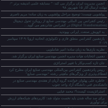
انجمن مدیریت ایران برگزار می کند: ” مسابقه علمی اندیشه برتر “/
مهلت ارسال آثار ۱۵ شهریور ۹۸
پولشویی چیست؛ توضیح مراحل پولشویی به زبان ساده/ مریم ناصری
رئیس کنفرانس بین المللی مهندسی صنایع از رویکرد تحول دیجیتال
(Digital Transformation) در کنفرانس شانزدهم می گوید…
به #پویش_صنعت_ایرانی بپیوندید.
یازدهمین کنفرانس منطق فازی و تکنولوژی اتحادیه اروپا/ ۹-۱۳ سپتامبر
۲۰۱۹
نظریه بازی‌ها به زبان ساده/ امیر شاملویی
دهمین انتخابات هیات مدیره انجمن مهندسی صنایع ایران برگزار شد.
جان تازه کسب‌وکار با تغییر استراتژی
رییس پانزدهمین کنفرانس بین‌المللی مهندسی صنایع ایران مطرح کرد
انعطاف‌پذیری از ویژگی‌های ماهیتی رشته “مهندسی صنایع”
خاطره علی پهلوان خواننده گروه آریان از هفته‌ی مهندسی صنایع در
دانشکده‌ی فنی دانشگاه آزاد واحد جنوب
استراتژیست کیست؟‬/ محمد عبایی
برای صد ساله شدن باید نخست متولد شد: کاربردهای شبکه‌های ارزش
برای نوآوری