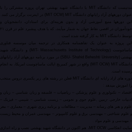
مدتیست که دانشگاه MIT با دانشگاه شهید بهشتی تهران پروزه مشترکی را با
عنوان دوره­های آزاد رایانه­ای دانشگاه MIT OCW) MIT) در اینترنت برگزار می کنند.
این دوره­ها منبع آموزشی آزاد و بدون هزینه‌ای برای استادان، دانشجویان و
خودآموزان در اقصی نقاط جهان به شمار می­آیند، که با هدف پیشبرد علم در قرن ۲۱
توسط دانشگاه MIT به کار گرفته شده است .
این پروژه به عنوان یک تفاهم­نامه همکاری در ترجمه میان موسسه فناوری
ماساچوست (MIT- Massachusetts Institute of Technology) و دانشگاه شهید
بهشتی (SBU- Shahid Beheshti University) در مورد برنامه دوره­های آزاد رایانه­ای
دانشگاه MIT OCW) MIT) واقع در شهر کمبریج ایالت ماساچوست امریکا، به انجام
رسیده است.
دوره های ازاد رایانه ای دانشگاه MIT فعلن در رشته های زیر یکسری دروس منتخب
را اموزش میدهد :
اقتصاد – تکنولوزی و علوم پزشکی – ریاضیات – فلسفه و زبان شناسی – زبان و
ادبیات خارجی -زمین ,علوم جوی و نجومی – زیست شناسی – شیمی – فیزیک –
علوم و هنر های رسانه – مدیریت – مطالعات و برنامه ریزی شهری – معماری – مغر
و علوم شناختی – مهندسی برق و علوم کامپیوتر – مهندسی عمران و محیط زیست
– مهندسی و علوم مواد .
سایت انعکاسی MIT OCW، هم اکنون در دانشگاه شهید بهشتی نصب و راه اندازی