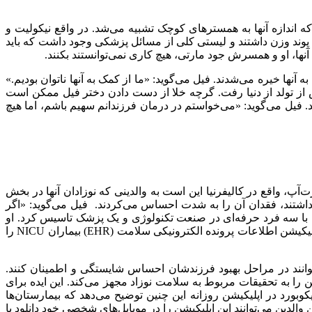
د به حدی کوچک بودند که اندازه آنها به همسترهای کوچک تشبیه می‌شد. در واقع نیکولیت و
کسلی ۱۵ هفته زودتر از موعد پا به جهان گذاشته بودند. شانس‌ آنها برای زنده ماندن بسیار کم بود. فیل ۳۷ ساله می‌گوید: «هرکدام آنها ۵/ ۱ پوند وزن داشتند و لیستی کلی از مسائل پزشکی وجود داشت که باید
 آنها، او و همسرش جود مارتی، هیچ کاری نمی‌توانستند بکنند.
تند و با نگرانی از سلامت دو فرزند نحیف خود به آنها خیره می‌شدند. فیل می‌گوید: «ما از کمک به آنها ناتوان بودیم.»
۱۱ روز ریکاوری در بخش NICU نجات یافت اما متاسفانه خواهر بکسلی، نیکولیت، طی جراحی و تنها ۲۷ روز پس از تولد از دنیا رفت. گرچه خلا از دست دادن دختر فیل ممکن است
هند. فیل می‌گوید: «می‌خواستم در درمان فرزندانم سهیم باشم، اما هیچ
ا فراموش نکرده بود، نیکولیت (Nicolette) را شروع کرد. هدف این استارت‌آپ، واقع در کالیفرنیا این است به والدینی که نوزادان آنها در بخش
 داشتند، فقدان آن را به شدت احساس می‌کردند. فیل می‌گوید: «اگر
را با سه فرد حرفه‌ای در صنعت تکنولوژی و یک پزشک تاسیس کرد. او
فوریه گذشته این استارت‌آپ را به‌طور تمام‌وقت شروع کرد. اولین محصول نیکولیت یک اپلیکیشن به نام نیکوبورد (NicoBoard) است. این اپلیکیشن اطلاعات پرونده الکترونیکی سلامت (EHR) بیماران NICU را
رتیب آنها می‌توانند در مراحل بهبود فرزندشان احساس شایستگی و اطمینان کنند.
همچنین والدین را به تحقیقات مربوط به سلامت نوزاد مجهز می‌کند. این ایده برای
وبورد در اپلیکیشن روزانه این چنین توضیح می‌دهد که بیمارستان‌ها
دین می‌توانند این اپلیکیشن‌ را در موبایل‌های شخصی خود دانلود یا