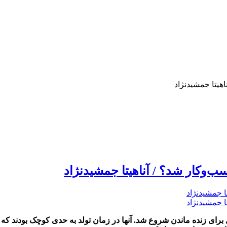
هیتا جمشیدنژاد
‌وکار شد؟ / آناهیتا جمشیدنژاد
فیل مارتی (Phil Martie) متولد شدند، جدال برای زنده ماندن شروع شد. آنها در زمان تولد به