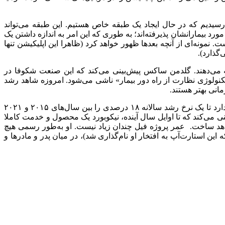
اور رسیدیم که در حال ایجاد یک طبقه خاص هستیم. این طبقه می‌تواند
ورد بیمارانشان پذیرفته‌اند؛ به طوری که این امر به اندازه داشتن یک
 نمونه‌ای از آنچه بعدها ظهور خواهد کرد (ظاهرا این اپلیکیشن تنها
ه می‌دهند. گلدمن ساکس پیش‌بینی می‌کند که این صنعت شکوفا در
 دلاری دست خواهد یافت و تخمین زده می‌شود که ۴۵ درصد از این مبلغ از تنها «تکنولوژی نظارت از راه دور بیمار» ناشی می‌شود. امروزه شاهد رشد
انی بهتر هستند.
طبق تحقیق جدید منتشر شده توسط شرکت تحقیقات بازار Frost & Sullivan صنعت تکنولوژی سلامت با محوریت وب و اپلیکیشن در نظر دارد تا یک نرخ رشد سالانه ۱۸ درصدی را بین سال‌های ۲۰۱۵ و ۲۰۲۱
ینی می‌کند که تا اوایل سال آینده، نیکوبورد یک محصول و خدمت کاملا
خواهد ساخت. عمر پروژه فیل چندان زیاد نیست. او به‌طور رسمی هیچ
ین استارت‌آپ به افتخار او نام‌گذاری شد)، در میان پدر و مادرها و