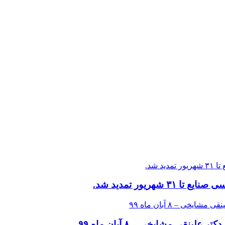
ریور تمدید شد.
قی مشایخی – ۸ آبان ماه ۹۹