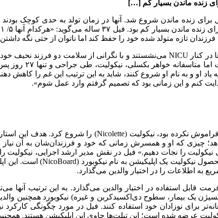
 فیل مارتی (Phil Martie) متولد شدند، جدال برای زنده ماندن شروع شد. آنها در زمان تول
ب
 فرزندان تازه متولد شده خود را حفظ کند اما ناتوان از حتی نگه داشتن
والدین این دو نوزاد، ترسیده، خسته و ناامید، ساعت‌ها، روزها و هفته‌ها در کنار NICU می‌نشس
پسرش، بکسلی پس از ۰
 به یاد او و به نام او شروع کنند، شاید به این ترتیب این غم را کاهش د
فیل تنها ۱۱ ماه پس از مرگ دخترشان، و درحالی‌که هنوز این غم ر
بدهد؛ چیزی که او و همسرش زمانی که خود و فرزندان‌شان به آن نیاز
دگی نیکولیت را نجات دهیم.» فیل در نقش مدیر ارشد اجرایی، نیکولیت 
ع به اطلاعات را در اختیار والدین می‌گذارد.
ج می‌کند و آن را در یک فرمت قابل استفاده در اختیار والدین می‌گذارد. به این ت
 نمودارهای رنگی از اشباع اکسیژن یک بیمار، سطوح دی‌اکسیدکربن و غیره) نیکوبورد 
‌تر برای نوزادان خود استفاده کنند. فیل در مورد چگونگی کارکرد نیک
یت عرضه شده است؛ این تبلت‌ها حاوی این اپلیکیشن هستند. همچنین وال