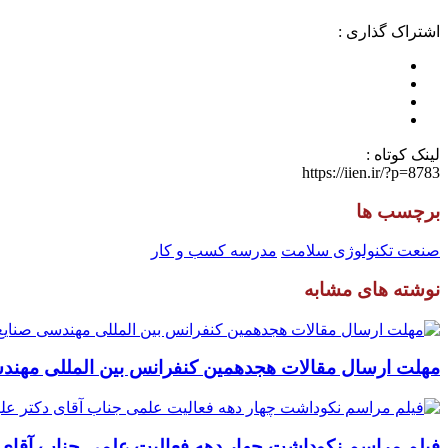
اشتراک گذاری :
لینک کوتاه :
https://iien.ir/?p=8783
برچسب ها
صنعت تکنولوژی سلامت
مدرسه کسب و کار
نوشته های مشابه
مهلت ارسال مقالات هجدهمین کنفرانس بین المللی مهندسی صنایع تا ۳۱ شه
فیلم مراسم نکوداشت چهار دهه فعالیت علمی جناب آقای دکتر علین