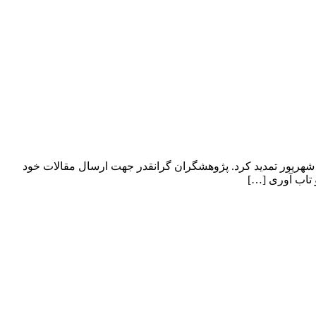
نا بر اعلام دبیرخانه هجدهمین کنفرانس بین المللی مهندسی صنایع جهت مساعدت بیشتر با مخاطبین کنفرانس، مهلت ارسال مقاله را تا ۳۱ شهریور تمدید کرد. پژوهشگران گرانقدر جهت ارسال مقالات خود